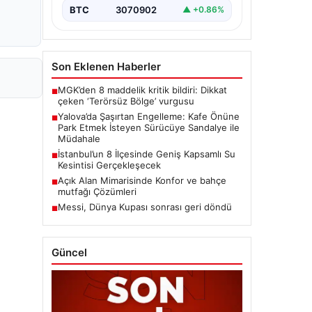
BTC
3070902
▲ +0.86%
Son Eklenen Haberler
MGK’den 8 maddelik kritik bildiri: Dikkat
■
çeken ‘Terörsüz Bölge’ vurgusu
Yalova’da Şaşırtan Engelleme: Kafe Önüne
■
Park Etmek İsteyen Sürücüye Sandalye ile
Müdahale
İstanbul’un 8 İlçesinde Geniş Kapsamlı Su
■
Kesintisi Gerçekleşecek
Açık Alan Mimarisinde Konfor ve bahçe
■
mutfağı Çözümleri
Messi, Dünya Kupası sonrası geri döndü
■
Güncel