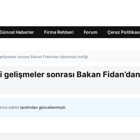
Güncel Haberler
Firma Rehberi
Forum
Çerez Politikas
lişmeler sonrası Bakan Fidan’dan diplomasi trafiği
 gelişmeler sonrası Bakan Fidan’da
 önce
admin
tarafından güncellenmiştir.