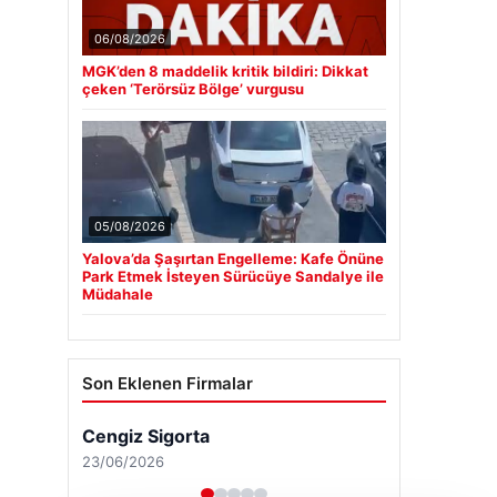
06/08/2026
MGK’den 8 maddelik kritik bildiri: Dikkat
çeken ‘Terörsüz Bölge’ vurgusu
05/08/2026
Yalova’da Şaşırtan Engelleme: Kafe Önüne
Park Etmek İsteyen Sürücüye Sandalye ile
Müdahale
Son Eklenen Firmalar
Cengiz Sigorta
23/06/2026