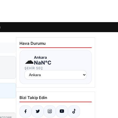
ı
Hava Durumu
☁
Ankara
n
NaN°C
ŞEHIR SEÇ
Bizi Takip Edin
#23366