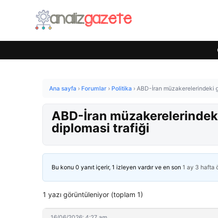
Ana sayfa
›
Forumlar
›
Politika
›
ABD-İran müzakerelerindeki ge
ABD-İran müzakerelerindeki
diplomasi trafiği
Bu konu 0 yanıt içerir, 1 izleyen vardır ve en son
1 ay 3 hafta
1 yazı görüntüleniyor (toplam 1)
16/06/2026: 4:27 am