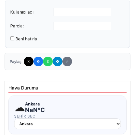
Kullanıcı adı:
Parola:
Beni hatırla
Paylaş:
Hava Durumu
☁
Ankara
NaN°C
ŞEHIR SEÇ