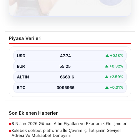
08.08.2026
Kelebek sohbet platformu İle Çevrim içi
Piyasa Verileri
İletişimin Seviyeli Adresi Ve Muhabbet
Deneyimi
USD
47.74
▲ +0.18%
İnternet ortamında insanların seviyeli bir şekilde irtibat
kurması ciddi bir değer taşımaktadır. Günümüzde
EUR
55.25
▲ +0.32%
çeşitli…
ALTIN
6660.6
▲ +2.59%
BTC
3095966
▲ +0.31%
Son Eklenen Haberler
8 Nisan 2026 Güncel Altın Fiyatları ve Ekonomik Gelişmeler
■
Kelebek sohbet platformu İle Çevrim içi İletişimin Seviyeli
■
Adresi Ve Muhabbet Deneyimi