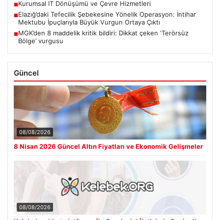
Kurumsal IT Dönüşümü ve Çevre Hizmetleri
■
Elazığ’daki Tefecilik Şebekesine Yönelik Operasyon: İntihar
■
Mektubu İpuçlarıyla Büyük Vurgun Ortaya Çıktı
MGK’den 8 maddelik kritik bildiri: Dikkat çeken ‘Terörsüz
■
Bölge’ vurgusu
Güncel
08/08/2026
8 Nisan 2026 Güncel Altın Fiyatları ve Ekonomik Gelişmeler
08/08/2026