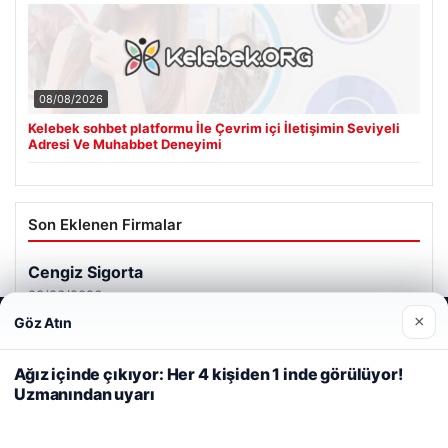
08/08/2026
Kelebek sohbet platformu İle Çevrim içi İletişimin Seviyeli
Adresi Ve Muhabbet Deneyimi
Son Eklenen Firmalar
Cengiz Sigorta
23/06/2026
×
Göz Atın
Web sitemizi nasıl kullandığınızı daha iyi anlayabilmek,
deneyiminizi kişiselleştirmek ve geliştirmek amacıyla çerezler
kullanıyoruz.
Çerez Politikamız
Ağız içinde çıkıyor: Her 4 kişiden 1 inde görülüyor!
Uzmanından uyarı
Reddet
Kabul Et