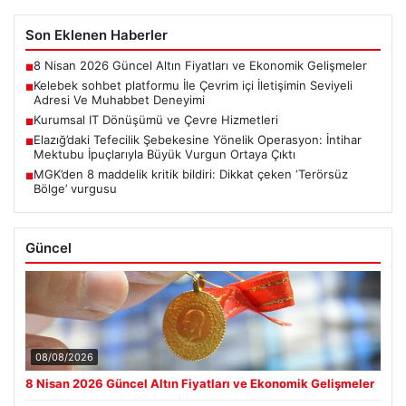
Son Eklenen Haberler
8 Nisan 2026 Güncel Altın Fiyatları ve Ekonomik Gelişmeler
■
Kelebek sohbet platformu İle Çevrim içi İletişimin Seviyeli
■
Adresi Ve Muhabbet Deneyimi
Kurumsal IT Dönüşümü ve Çevre Hizmetleri
■
Elazığ’daki Tefecilik Şebekesine Yönelik Operasyon: İntihar
■
Mektubu İpuçlarıyla Büyük Vurgun Ortaya Çıktı
MGK’den 8 maddelik kritik bildiri: Dikkat çeken ‘Terörsüz
■
Bölge’ vurgusu
Güncel
08/08/2026
8 Nisan 2026 Güncel Altın Fiyatları ve Ekonomik Gelişmeler