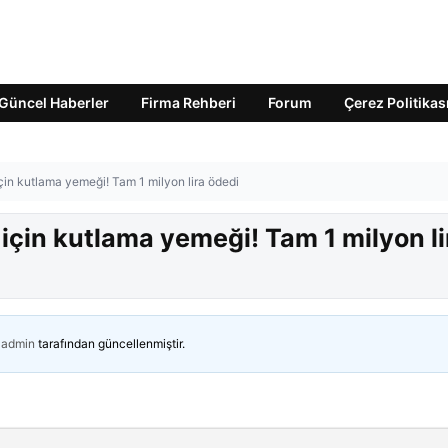
Güncel Haberler
Firma Rehberi
Forum
Çerez Politikas
çin kutlama yemeği! Tam 1 milyon lira ödedi
için kutlama yemeği! Tam 1 milyon li
admin
tarafından güncellenmiştir.