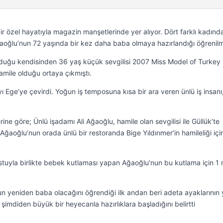
ir özel hayatıyla magazin manşetlerinde yer alıyor. Dört farklı kadın
aoğlu’nun 72 yaşında bir kez daha baba olmaya hazırlandığı öğrenilmi
e olduğu kendisinden 36 yaş küçük sevgilisi 2007 Miss Model of Turkey
 hamile olduğu ortaya çıkmıştı.
yı Ege’ye çevirdi. Yoğun iş temposuna kısa bir ara veren ünlü iş insanı
ne göre; Ünlü işadamı Ali Ağaoğlu, hamile olan sevgilisi ile Güllük’te
 Ağaoğlu’nun orada ünlü bir restoranda Bige Yıldırımer’in hamileliği için
ostuyla birlikte bebek kutlaması yapan Ağaoğlu’nun bu kutlama için 1 
nun yeniden baba olacağını öğrendiği ilk andan beri adeta ayaklarının
 şimdiden büyük bir heyecanla hazırlıklara başladığını belirtti