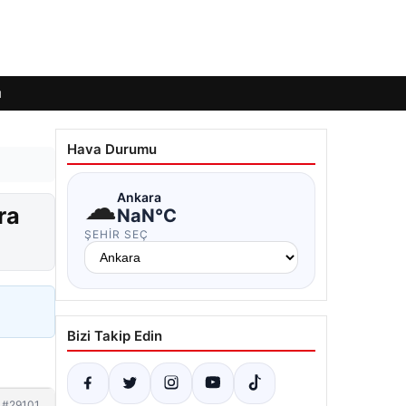
ı
Hava Durumu
☁
Ankara
ra
NaN°C
ŞEHIR SEÇ
Bizi Takip Edin
#29101