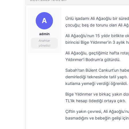
Ünlü işadamı Ali Ağaoğlu bir süred
A
çocuğu; beş de torunu olan Ali Ağ
admin
Ali Ağaoğlu’nun 15 yıldır birlikt
Anahtar
birincisi Bige Yıldırımer’in 3 aylık
yönetici
Ali Ağaoğlu, geçtiğimiz hafta rota
Yıldırımer’i Bodrum’a götürdü.
Sabah’tan Bülent Cankurt’un haberi
demirlediği teknesinde tatil yaptı.
kutlama yemeği verdiği öğrenildi.
Bige Yıldırımer ve birkaç yakın d
TL’lik hesap ödediği ortaya çıktı.
Çiftin yakın çevresi, Ali Ağaoğlu’
basmadığını ve bebeğin gelişi için