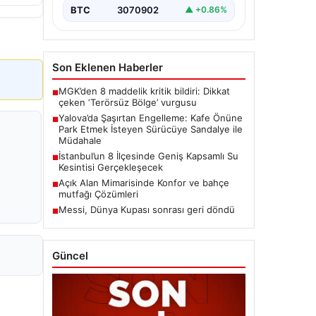
BTC
3070902
▲ +0.86%
Son Eklenen Haberler
MGK’den 8 maddelik kritik bildiri: Dikkat
■
çeken ‘Terörsüz Bölge’ vurgusu
Yalova’da Şaşırtan Engelleme: Kafe Önüne
■
Park Etmek İsteyen Sürücüye Sandalye ile
Müdahale
İstanbul’un 8 İlçesinde Geniş Kapsamlı Su
■
Kesintisi Gerçekleşecek
Açık Alan Mimarisinde Konfor ve bahçe
■
mutfağı Çözümleri
Messi, Dünya Kupası sonrası geri döndü
■
Güncel