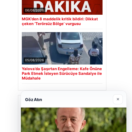
06/08/2026
MGK’den 8 maddelik kritik bildiri: Dikkat
çeken ‘Terörsüz Bölge’ vurgusu
05/08/2026
Yalova’da Şaşırtan Engelleme: Kafe Önüne
Park Etmek İsteyen Sürücüye Sandalye ile
Müdahale
×
Göz Atın
Son Eklenen Firmalar
Cengiz Sigorta
23/06/2026