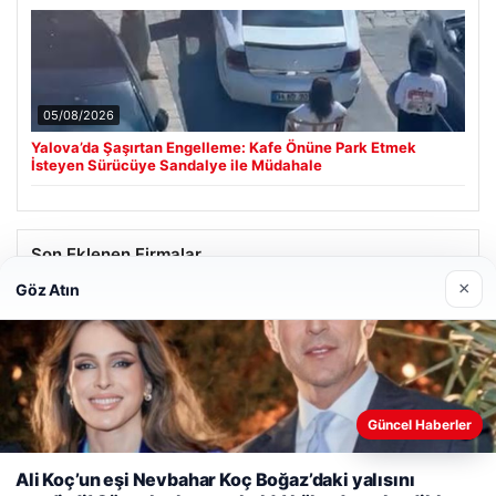
05/08/2026
Yalova’da Şaşırtan Engelleme: Kafe Önüne Park Etmek
İsteyen Sürücüye Sandalye ile Müdahale
Son Eklenen Firmalar
×
Göz Atın
Güncel Haberler
Web sitemizi nasıl kullandığınızı daha iyi anlayabilmek,
deneyiminizi kişiselleştirmek ve geliştirmek amacıyla çerezler
Ali Koç’un eşi Nevbahar Koç Boğaz’daki yalısını
kullanıyoruz.
Çerez Politikamız