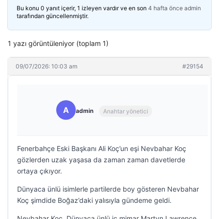
Bu konu 0 yanıt içerir, 1 izleyen vardır ve en son
4 hafta önce
admin
tarafından güncellenmiştir.
1 yazı görüntüleniyor (toplam 1)
09/07/2026: 10:03 am
#29154
A
admin
Anahtar yönetici
Fenerbahçe Eski Başkanı Ali Koç’un eşi Nevbahar Koç
gözlerden uzak yaşasa da zaman zaman davetlerde
ortaya çıkıyor.
Dünyaca ünlü isimlerle partilerde boy gösteren Nevbahar
Koç şimdide Boğaz’daki yalısıyla gündeme geldi.
Nevbahar Koç, Dünyaca ünlü iç mimar Martyn Lawrence