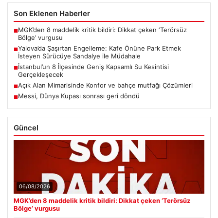
Son Eklenen Haberler
MGK’den 8 maddelik kritik bildiri: Dikkat çeken ‘Terörsüz
■
Bölge’ vurgusu
Yalova’da Şaşırtan Engelleme: Kafe Önüne Park Etmek
■
İsteyen Sürücüye Sandalye ile Müdahale
İstanbul’un 8 İlçesinde Geniş Kapsamlı Su Kesintisi
■
Gerçekleşecek
Açık Alan Mimarisinde Konfor ve bahçe mutfağı Çözümleri
■
Messi, Dünya Kupası sonrası geri döndü
■
Güncel
06/08/2026
MGK’den 8 maddelik kritik bildiri: Dikkat çeken ‘Terörsüz
Bölge’ vurgusu