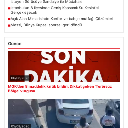
İsteyen Sürücüye Sandalye ile Müdahale
İstanbul’un 8 İlçesinde Geniş Kapsamlı Su Kesintisi
■
Gerçekleşecek
Açık Alan Mimarisinde Konfor ve bahçe mutfağı Çözümleri
■
Messi, Dünya Kupası sonrası geri döndü
■
Güncel
06/08/2026
MGK’den 8 maddelik kritik bildiri: Dikkat çeken ‘Terörsüz
Bölge’ vurgusu
05/08/2026