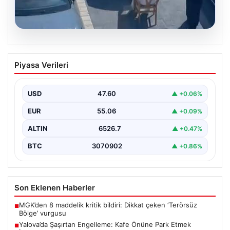
05.08.2026
Yalova’da Şaşırtan Engelleme: Kafe
Piyasa Verileri
Önüne Park Etmek İsteyen Sürücüye
Sandalye ile Müdahale
USD
47.60
▲ +0.06%
Yalova'da yaşanan sıra dışı bir olay, gündeme damgasını
vurdu. Adnan Menderes Mahallesi Ufuk Sokak'ta…
EUR
55.06
▲ +0.09%
ALTIN
6526.7
▲ +0.47%
BTC
3070902
▲ +0.86%
Son Eklenen Haberler
MGK’den 8 maddelik kritik bildiri: Dikkat çeken ‘Terörsüz
■
Bölge’ vurgusu
Yalova’da Şaşırtan Engelleme: Kafe Önüne Park Etmek
■