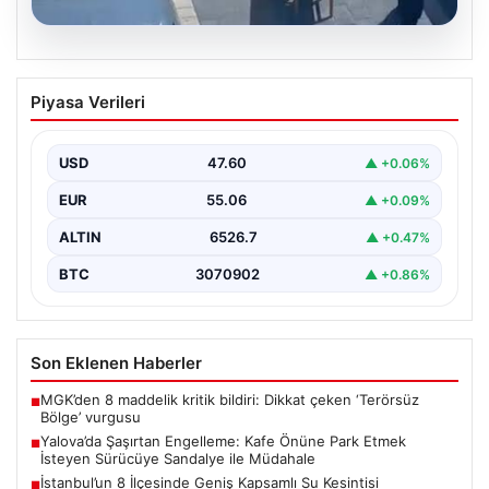
05.08.2026
Yalova’da Şaşırtan Engelleme: Kafe
Piyasa Verileri
Önüne Park Etmek İsteyen Sürücüye
Sandalye ile Müdahale
USD
47.60
▲ +0.06%
Yalova'da yaşanan sıra dışı bir olay, gündeme damgasını
vurdu. Adnan Menderes Mahallesi Ufuk Sokak'ta…
EUR
55.06
▲ +0.09%
ALTIN
6526.7
▲ +0.47%
BTC
3070902
▲ +0.86%
Son Eklenen Haberler
MGK’den 8 maddelik kritik bildiri: Dikkat çeken ‘Terörsüz
■
Bölge’ vurgusu
Yalova’da Şaşırtan Engelleme: Kafe Önüne Park Etmek
■
İsteyen Sürücüye Sandalye ile Müdahale
İstanbul’un 8 İlçesinde Geniş Kapsamlı Su Kesintisi
■