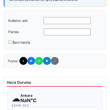
Kullanıcı adı:
Parola:
Beni hatırla
Paylaş:
Hava Durumu
☁
Ankara
NaN°C
ŞEHIR SEÇ