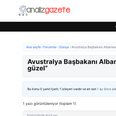
Ana sayfa
›
Forumlar
›
Dünya
›
Avustralya Başbakanı Albanese
Avustralya Başbakanı Alban
güzel”
Bu konu 0 yanıt içerir, 1 izleyen vardır ve en son
1 ay önce
ad
1 yazı görüntüleniyor (toplam 1)
07/07/2026: 8:02 pm