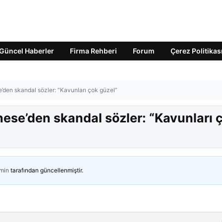
Güncel Haberler
Firma Rehberi
Forum
Çerez Politikas
’den skandal sözler: “Kavunları çok güzel”
ese’den skandal sözler: “Kavunları 
min
tarafından güncellenmiştir.