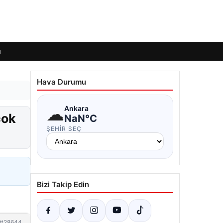
ı
Hava Durumu
☁
Ankara
çok
NaN°C
ŞEHIR SEÇ
Bizi Takip Edin
#28644