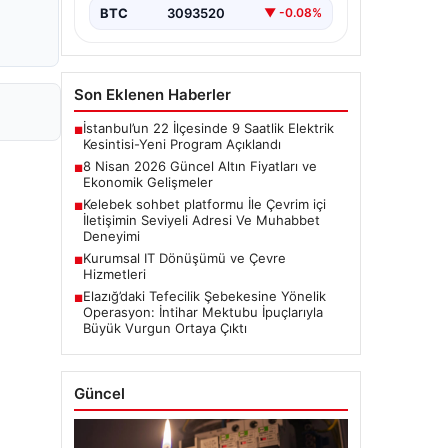
BTC
3093520
▼ -0.08%
Son Eklenen Haberler
İstanbul’un 22 İlçesinde 9 Saatlik Elektrik
■
Kesintisi-Yeni Program Açıklandı
8 Nisan 2026 Güncel Altın Fiyatları ve
■
Ekonomik Gelişmeler
Kelebek sohbet platformu İle Çevrim içi
■
İletişimin Seviyeli Adresi Ve Muhabbet
Deneyimi
Kurumsal IT Dönüşümü ve Çevre
■
Hizmetleri
Elazığ’daki Tefecilik Şebekesine Yönelik
■
Operasyon: İntihar Mektubu İpuçlarıyla
Büyük Vurgun Ortaya Çıktı
Güncel