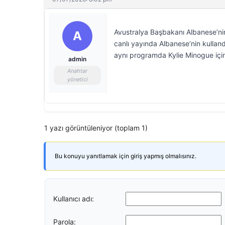
Avustralya Başbakanı Albanese’nin
A
canlı yayında Albanese’nin kulland
aynı programda Kylie Minogue için k
admin
Anahtar
yönetici
1 yazı görüntüleniyor (toplam 1)
Bu konuyu yanıtlamak için giriş yapmış olmalısınız.
Kullanıcı adı:
Parola: