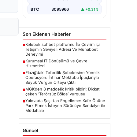
BTC
3095966
▲ +0.31%
Son Eklenen Haberler
Kelebek sohbet platformu İle Çevrim içi
■
İletişimin Seviyeli Adresi Ve Muhabbet
Deneyimi
Kurumsal IT Dönüşümü ve Çevre
■
Hizmetleri
Elazığ’daki Tefecilik Şebekesine Yönelik
■
Operasyon: İntihar Mektubu İpuçlarıyla
Büyük Vurgun Ortaya Çıktı
MGK’den 8 maddelik kritik bildiri: Dikkat
■
çeken ‘Terörsüz Bölge’ vurgusu
Yalova’da Şaşırtan Engelleme: Kafe Önüne
■
Park Etmek İsteyen Sürücüye Sandalye ile
Müdahale
Güncel