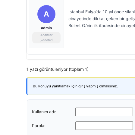
İstanbul Fulya’da 10 yıl önce sil
A
cinayetinde dikkat çeken bir geli
Bülent G.’nin ilk ifadesinde cinayeti
admin
Anahtar
yönetici
1 yazı görüntüleniyor (toplam 1)
Bu konuyu yanıtlamak için giriş yapmış olmalısınız.
Kullanıcı adı:
Parola: