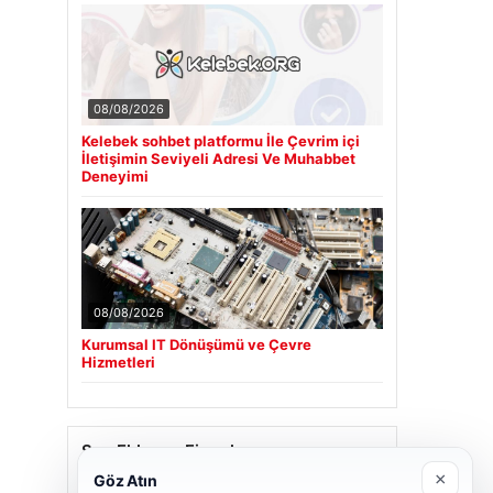
08/08/2026
Kelebek sohbet platformu İle Çevrim içi
İletişimin Seviyeli Adresi Ve Muhabbet
Deneyimi
08/08/2026
Kurumsal IT Dönüşümü ve Çevre
Hizmetleri
Son Eklenen Firmalar
×
Göz Atın