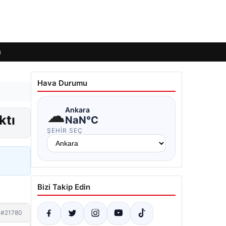
ı
Hava Durumu
☁
Ankara
ktı
NaN°C
ŞEHIR SEÇ
Bizi Takip Edin
#21780