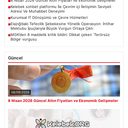
8 Nisan 2026 Güncel Altın Fiyatları ve Ekonomik Gelişmeler
■
Kelebek sohbet platformu İle Çevrim içi İletişimin Seviyeli
■
Adresi Ve Muhabbet Deneyimi
Kurumsal IT Dönüşümü ve Çevre Hizmetleri
■
Elazığ’daki Tefecilik Şebekesine Yönelik Operasyon: İntihar
■
Mektubu İpuçlarıyla Büyük Vurgun Ortaya Çıktı
MGK’den 8 maddelik kritik bildiri: Dikkat çeken ‘Terörsüz
■
Bölge’ vurgusu
Güncel
08/08/2026
8 Nisan 2026 Güncel Altın Fiyatları ve Ekonomik Gelişmeler