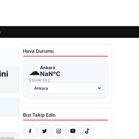
ı
Hava Durumu
☁
Ankara
ini
NaN°C
ŞEHIR SEÇ
Bizi Takip Edin
#22169