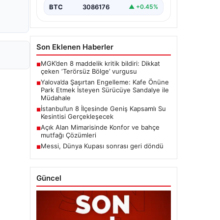
BTC
3086176
▲ +0.45%
Son Eklenen Haberler
MGK’den 8 maddelik kritik bildiri: Dikkat
■
çeken ‘Terörsüz Bölge’ vurgusu
Yalova’da Şaşırtan Engelleme: Kafe Önüne
■
Park Etmek İsteyen Sürücüye Sandalye ile
Müdahale
İstanbul’un 8 İlçesinde Geniş Kapsamlı Su
■
Kesintisi Gerçekleşecek
Açık Alan Mimarisinde Konfor ve bahçe
■
mutfağı Çözümleri
Messi, Dünya Kupası sonrası geri döndü
■
Güncel