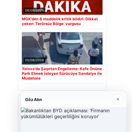
06/08/2026
MGK’den 8 maddelik kritik bildiri: Dikkat
çeken ‘Terörsüz Bölge’ vurgusu
05/08/2026
Yalova’da Şaşırtan Engelleme: Kafe Önüne
Park Etmek İsteyen Sürücüye Sandalye ile
Müdahale
×
Göz Atın
Son Eklenen Firmalar
Hastaş Beton
26/05/2026