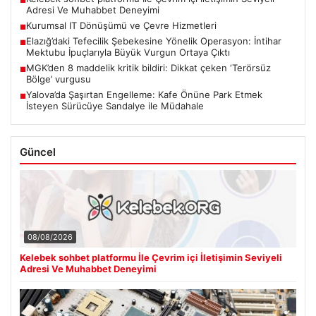
■
Adresi Ve Muhabbet Deneyimi
Kurumsal IT Dönüşümü ve Çevre Hizmetleri
■
Elazığ’daki Tefecilik Şebekesine Yönelik Operasyon: İntihar
■
Mektubu İpuçlarıyla Büyük Vurgun Ortaya Çıktı
MGK’den 8 maddelik kritik bildiri: Dikkat çeken ‘Terörsüz
■
Bölge’ vurgusu
Yalova’da Şaşırtan Engelleme: Kafe Önüne Park Etmek
■
İsteyen Sürücüye Sandalye ile Müdahale
Güncel
08/08/2026
Kelebek sohbet platformu İle Çevrim içi İletişimin Seviyeli
Adresi Ve Muhabbet Deneyimi