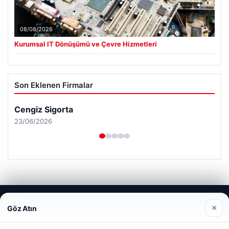
08/08/2026
Kurumsal IT Dönüşümü ve Çevre Hizmetleri
Son Eklenen Firmalar
Cengiz Sigorta
23/06/2026
Web sitemizi nasıl kullandığınızı daha iyi anlayabilmek,
© 2026 Analiz Gazete – Güncel Haberler
×
Göz Atın
deneyiminizi kişiselleştirmek ve geliştirmek amacıyla çerezler
kullanıyoruz.
Çerez Politikamız
Tercüme Bürosu
|
Malta Dil Okulu
|
lemagrup.com.tr