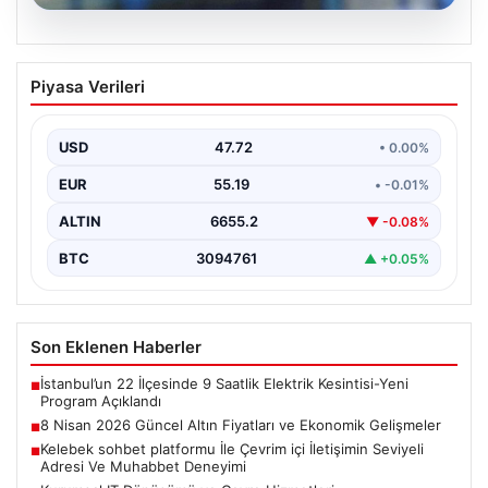
08.08.2026
8 Nisan 2026 Güncel Altın Fiyatları ve
Piyasa Verileri
Ekonomik Gelişmeler
Altın piyasasında yaşanan son gelişmeler, uluslararası
jeopolitik gelişmelerle birlikte ekonomik verilerin de
USD
47.72
• 0.00%
etkisiyle hareketlilik…
EUR
55.19
• -0.01%
ALTIN
6655.2
▼ -0.08%
BTC
3094761
▲ +0.05%
Son Eklenen Haberler
İstanbul’un 22 İlçesinde 9 Saatlik Elektrik Kesintisi-Yeni
■
Program Açıklandı
8 Nisan 2026 Güncel Altın Fiyatları ve Ekonomik Gelişmeler
■
Kelebek sohbet platformu İle Çevrim içi İletişimin Seviyeli
■
Adresi Ve Muhabbet Deneyimi