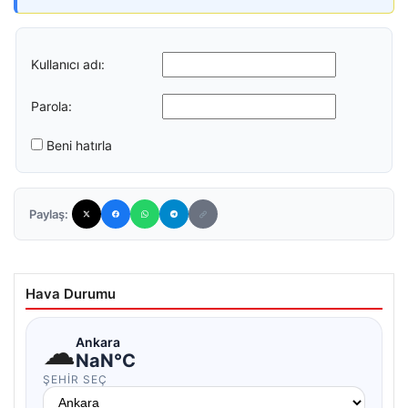
Kullanıcı adı:
Parola:
Beni hatırla
Paylaş:
Hava Durumu
☁
Ankara
NaN°C
ŞEHIR SEÇ