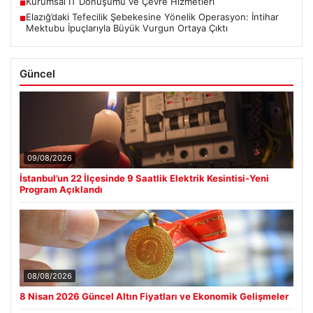
Kurumsal IT Dönüşümü ve Çevre Hizmetleri
■
Elazığ’daki Tefecilik Şebekesine Yönelik Operasyon: İntihar
■
Mektubu İpuçlarıyla Büyük Vurgun Ortaya Çıktı
Güncel
09/08/2026
İstanbul’un 22 İlçesinde 9 Saatlik Elektrik Kesintisi-Yeni
Program Açıklandı
08/08/2026
8 Nisan 2026 Güncel Altın Fiyatları ve Ekonomik Gelişmeler