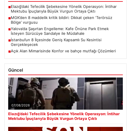
Elazığ’daki Tefecilik Şebekesine Yönelik Operasyon: İntihar
■
Mektubu İpuçlarıyla Büyük Vurgun Ortaya Çıktı
MGK’den 8 maddelik kritik bildiri: Dikkat çeken ‘Terörsüz
■
Bölge’ vurgusu
Yalova’da Şaşırtan Engelleme: Kafe Önüne Park Etmek
■
İsteyen Sürücüye Sandalye ile Müdahale
İstanbul’un 8 İlçesinde Geniş Kapsamlı Su Kesintisi
■
Gerçekleşecek
Açık Alan Mimarisinde Konfor ve bahçe mutfağı Çözümleri
■
Güncel
07/08/2026
Elazığ’daki Tefecilik Şebekesine Yönelik Operasyon: İntihar
Mektubu İpuçlarıyla Büyük Vurgun Ortaya Çıktı