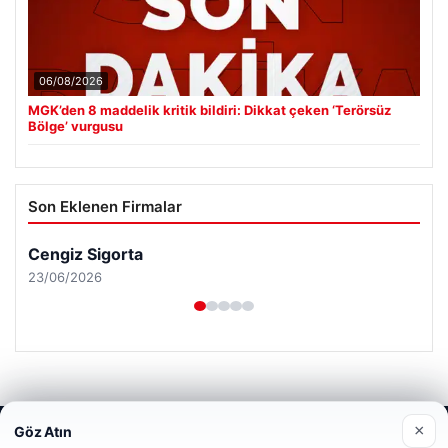
06/08/2026
MGK’den 8 maddelik kritik bildiri: Dikkat çeken ‘Terörsüz
Bölge’ vurgusu
Son Eklenen Firmalar
Cengiz Sigorta
23/06/2026
×
Göz Atın
Web sitemizi nasıl kullandığınızı daha iyi anlayabilmek,
© 2026 Analiz Gazete – Güncel Haberler