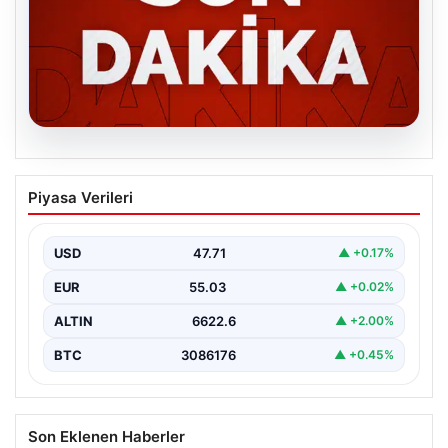
06.08.2026
MGK’den 8 maddelik kritik bildiri: Dikkat
Piyasa Verileri
çeken ‘Terörsüz Bölge’ vurgusu
USD
47.71
▲ +0.17%
EUR
55.03
▲ +0.02%
ALTIN
6622.6
▲ +2.00%
BTC
3086176
▲ +0.45%
Son Eklenen Haberler