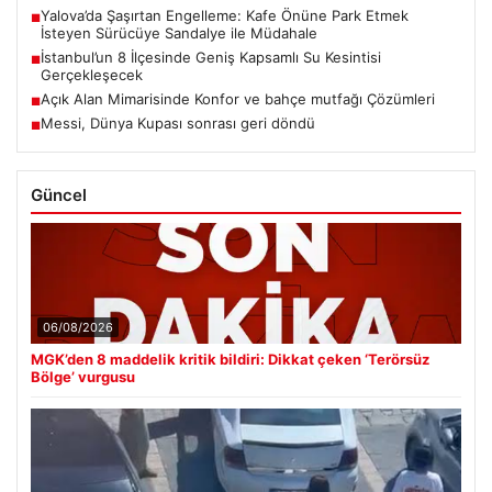
Yalova’da Şaşırtan Engelleme: Kafe Önüne Park Etmek
■
İsteyen Sürücüye Sandalye ile Müdahale
İstanbul’un 8 İlçesinde Geniş Kapsamlı Su Kesintisi
■
Gerçekleşecek
Açık Alan Mimarisinde Konfor ve bahçe mutfağı Çözümleri
■
Messi, Dünya Kupası sonrası geri döndü
■
Güncel
06/08/2026
MGK’den 8 maddelik kritik bildiri: Dikkat çeken ‘Terörsüz
Bölge’ vurgusu