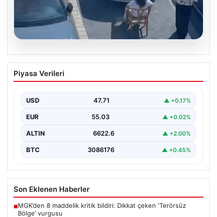
05.08.2026
Yalova’da Şaşırtan Engelleme: Kafe
Piyasa Verileri
Önüne Park Etmek İsteyen Sürücüye
Sandalye ile Müdahale
USD
47.71
▲ +0.17%
Yalova'da yaşanan sıra dışı bir olay, gündeme damgasını
vurdu. Adnan Menderes Mahallesi Ufuk Sokak'ta…
EUR
55.03
▲ +0.02%
ALTIN
6622.6
▲ +2.00%
BTC
3086176
▲ +0.45%
Son Eklenen Haberler
MGK’den 8 maddelik kritik bildiri: Dikkat çeken ‘Terörsüz
■
Bölge’ vurgusu