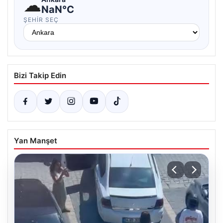
☁
NaN°C
ŞEHIR SEÇ
Bizi Takip Edin
Yan Manşet