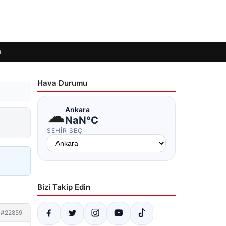
ı
Hava Durumu
☁
Ankara
NaN°C
ŞEHIR SEÇ
Bizi Takip Edin
#22859