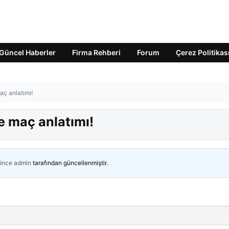
Güncel Haberler
Firma Rehberi
Forum
Çerez Politikas
aç anlatımı!
e maç anlatımı!
 önce
admin
tarafından güncellenmiştir.