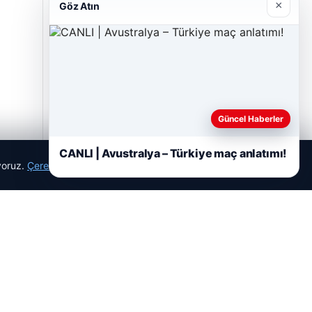
×
Göz Atın
Güncel Haberler
CANLI | Avustralya – Türkiye maç anlatımı!
ıyoruz.
Çerez Politikamız
Reddet
Kabul Et
Hastaş Beton
26/05/2026