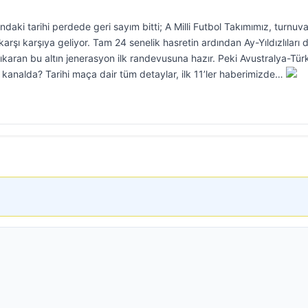
aki tarihi perdede geri sayım bitti; A Milli Futbol Takımımız, turnuv
karşı karşıya geliyor. Tam 24 senelik hasretin ardından Ay-Yıldızlıları
çıkaran bu altın jenerasyon ilk randevusuna hazır. Peki Avustralya-Tür
kanalda? Tarihi maça dair tüm detaylar, ilk 11’ler haberimizde…