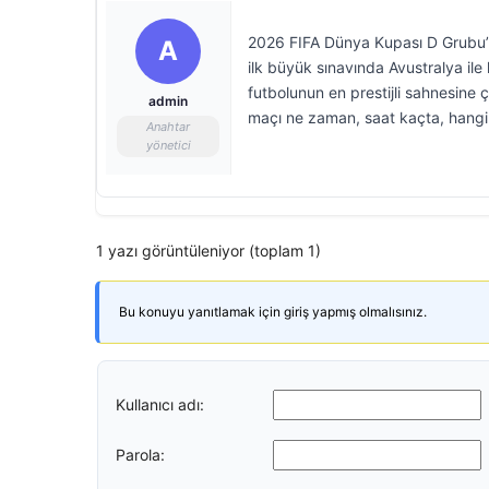
2026 FIFA Dünya Kupası D Grubu’nd
A
ilk büyük sınavında Avustralya ile 
futbolunun en prestijli sahnesine 
admin
maçı ne zaman, saat kaçta, hangi 
Anahtar
yönetici
1 yazı görüntüleniyor (toplam 1)
Bu konuyu yanıtlamak için giriş yapmış olmalısınız.
Kullanıcı adı:
Parola: