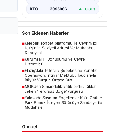
BTC
3095966
▲ +0.31%
Son Eklenen Haberler
Kelebek sohbet platformu İle Çevrim içi
■
İletişimin Seviyeli Adresi Ve Muhabbet
Deneyimi
Kurumsal IT Dönüşümü ve Çevre
■
Hizmetleri
Elazığ’daki Tefecilik Şebekesine Yönelik
■
Operasyon: İntihar Mektubu İpuçlarıyla
Büyük Vurgun Ortaya Çıktı
MGK’den 8 maddelik kritik bildiri: Dikkat
■
çeken ‘Terörsüz Bölge’ vurgusu
Yalova’da Şaşırtan Engelleme: Kafe Önüne
■
Park Etmek İsteyen Sürücüye Sandalye ile
Müdahale
Güncel