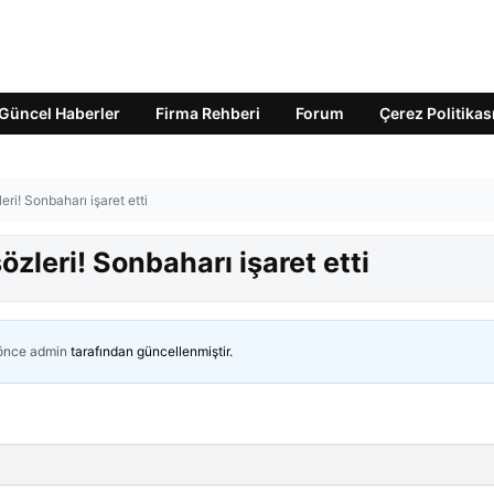
Güncel Haberler
Firma Rehberi
Forum
Çerez Politikas
ri! Sonbaharı işaret etti
zleri! Sonbaharı işaret etti
 önce
admin
tarafından güncellenmiştir.