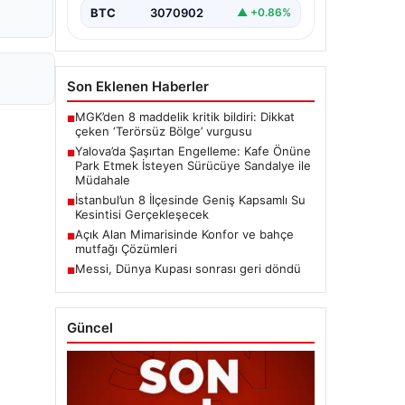
BTC
3070902
▲ +0.86%
Son Eklenen Haberler
MGK’den 8 maddelik kritik bildiri: Dikkat
■
çeken ‘Terörsüz Bölge’ vurgusu
Yalova’da Şaşırtan Engelleme: Kafe Önüne
■
Park Etmek İsteyen Sürücüye Sandalye ile
Müdahale
İstanbul’un 8 İlçesinde Geniş Kapsamlı Su
■
Kesintisi Gerçekleşecek
Açık Alan Mimarisinde Konfor ve bahçe
■
mutfağı Çözümleri
Messi, Dünya Kupası sonrası geri döndü
■
Güncel