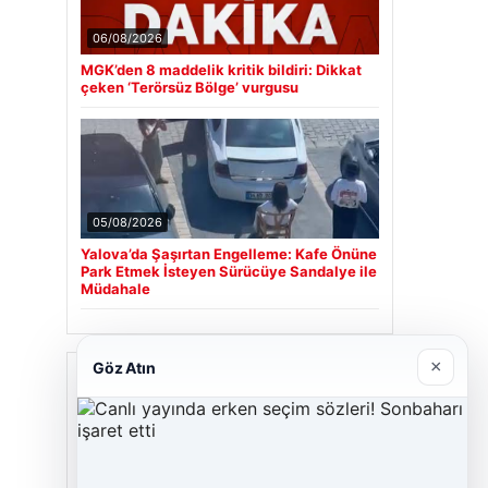
06/08/2026
MGK’den 8 maddelik kritik bildiri: Dikkat
çeken ‘Terörsüz Bölge’ vurgusu
05/08/2026
Yalova’da Şaşırtan Engelleme: Kafe Önüne
Park Etmek İsteyen Sürücüye Sandalye ile
Müdahale
×
Göz Atın
Son Eklenen Firmalar
Cengiz Sigorta
23/06/2026