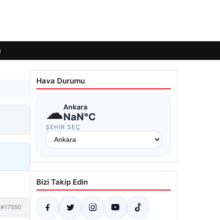
ı
Hava Durumu
☁
Ankara
NaN°C
ŞEHIR SEÇ
Bizi Takip Edin
#17550