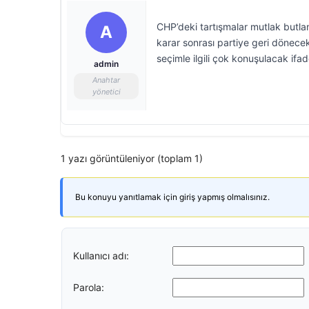
CHP’deki tartışmalar mutlak butla
A
karar sonrası partiye geri dönec
seçimle ilgili çok konuşulacak ifad
admin
Anahtar
yönetici
1 yazı görüntüleniyor (toplam 1)
Bu konuyu yanıtlamak için giriş yapmış olmalısınız.
Kullanıcı adı:
Parola: