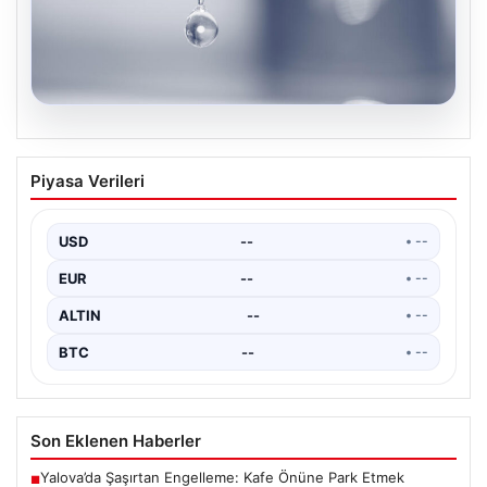
04.08.2026
İstanbul’un 8 İlçesinde Geniş Kapsamlı
Piyasa Verileri
Su Kesintisi Gerçekleşecek
İstanbul Su ve Kanalizasyon İdaresi (İSKİ), 5 Ağustos'ta
önemli altyapı yenileme çalışmaları kapsamında şehrin…
USD
--
• --
EUR
--
• --
ALTIN
--
• --
BTC
--
• --
Son Eklenen Haberler
Yalova’da Şaşırtan Engelleme: Kafe Önüne Park Etmek
■