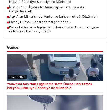
İsteyen Sürücüye Sandalye ile Müdahale
İstanbul’un 8 İlçesinde Geniş Kapsamlı Su Kesintisi
■
Gerçekleşecek
Açık Alan Mimarisinde Konfor ve bahçe mutfağı Çözümleri
■
Messi, Dünya Kupası sonrası geri döndü
■
Banka kartını arkadaşına verdi, hayatı karardı. Motokuryeye
■
dolandırıcılıktan 22 yıl hapis
Güncel
05/08/2026
Yalova’da Şaşırtan Engelleme: Kafe Önüne Park Etmek
İsteyen Sürücüye Sandalye ile Müdahale