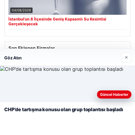
04/08/2026
İstanbul’un 8 İlçesinde Geniş Kapsamlı Su Kesintisi
Gerçekleşecek
Son Eklenen Firmalar
×
Göz Atın
Web sitemizi nasıl kullandığınızı daha iyi anlayabilmek,
deneyiminizi kişiselleştirmek ve geliştirmek amacıyla çerezler
Güncel Haberler
kullanıyoruz.
Çerez Politikamız
CHP’de tartışma konusu olan grup toplantısı başladı
Reddet
Kabul Et