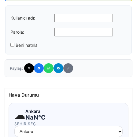
Kullanıcı adı:
Parola:
Beni hatırla
Paylaş:
Hava Durumu
☁
Ankara
NaN°C
ŞEHIR SEÇ