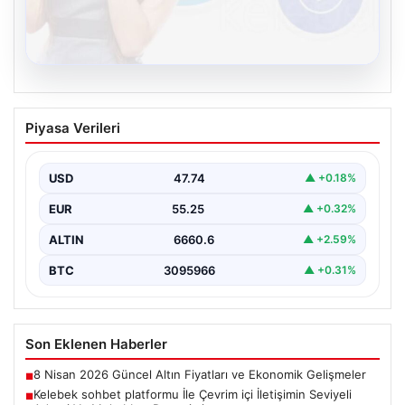
08.08.2026
Kelebek sohbet platformu İle Çevrim içi
Piyasa Verileri
İletişimin Seviyeli Adresi Ve Muhabbet
Deneyimi
USD
47.74
▲ +0.18%
İnternet ortamında insanların seviyeli bir şekilde irtibat
kurması ciddi bir değer taşımaktadır. Günümüzde
EUR
55.25
▲ +0.32%
çeşitli…
ALTIN
6660.6
▲ +2.59%
BTC
3095966
▲ +0.31%
Son Eklenen Haberler
8 Nisan 2026 Güncel Altın Fiyatları ve Ekonomik Gelişmeler
■
Kelebek sohbet platformu İle Çevrim içi İletişimin Seviyeli
■