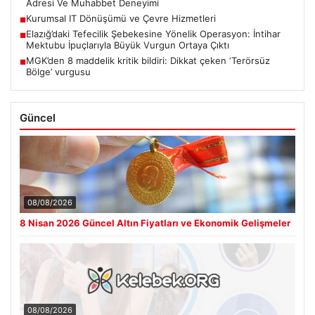
Adresi Ve Muhabbet Deneyimi
Kurumsal IT Dönüşümü ve Çevre Hizmetleri
■
Elazığ’daki Tefecilik Şebekesine Yönelik Operasyon: İntihar
■
Mektubu İpuçlarıyla Büyük Vurgun Ortaya Çıktı
MGK’den 8 maddelik kritik bildiri: Dikkat çeken ‘Terörsüz
■
Bölge’ vurgusu
Güncel
08/08/2026
8 Nisan 2026 Güncel Altın Fiyatları ve Ekonomik Gelişmeler
08/08/2026