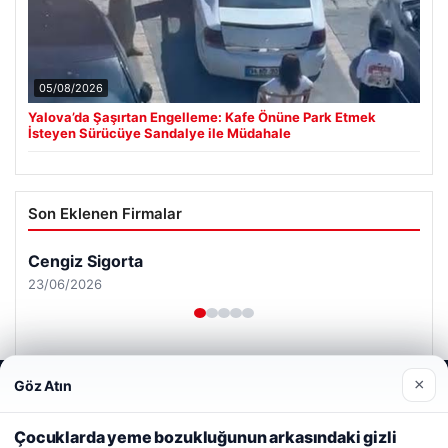
05/08/2026
Yalova’da Şaşırtan Engelleme: Kafe Önüne Park Etmek
İsteyen Sürücüye Sandalye ile Müdahale
Son Eklenen Firmalar
Cengiz Sigorta
23/06/2026
×
Göz Atın
Web sitemizi nasıl kullandığınızı daha iyi anlayabilmek,
deneyiminizi kişiselleştirmek ve geliştirmek amacıyla çerezler
kullanıyoruz.
Çerez Politikamız
Çocuklarda yeme bozukluğunun arkasındaki gizli
© 2026 Analiz Gazete – Güncel Haberler