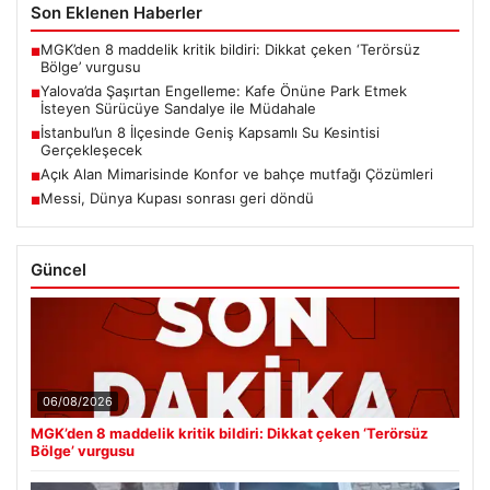
Son Eklenen Haberler
MGK’den 8 maddelik kritik bildiri: Dikkat çeken ‘Terörsüz
■
Bölge’ vurgusu
Yalova’da Şaşırtan Engelleme: Kafe Önüne Park Etmek
■
İsteyen Sürücüye Sandalye ile Müdahale
İstanbul’un 8 İlçesinde Geniş Kapsamlı Su Kesintisi
■
Gerçekleşecek
Açık Alan Mimarisinde Konfor ve bahçe mutfağı Çözümleri
■
Messi, Dünya Kupası sonrası geri döndü
■
Güncel
06/08/2026
MGK’den 8 maddelik kritik bildiri: Dikkat çeken ‘Terörsüz
Bölge’ vurgusu