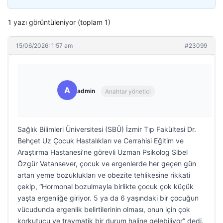
1 yazı görüntüleniyor (toplam 1)
15/06/2026: 1:57 am
#23099
A
admin
Anahtar yönetici
Sağlık Bilimleri Üniversitesi (SBÜ) İzmir Tıp Fakültesi Dr.
Behçet Uz Çocuk Hastalıkları ve Cerrahisi Eğitim ve
Araştırma Hastanesi’ne görevli Uzman Psikolog Sibel
Özgür Vatansever, çocuk ve ergenlerde her geçen gün
artan yeme bozuklukları ve obezite tehlikesine rikkati
çekip, “Hormonal bozulmayla birlikte çocuk çok küçük
yaşta ergenliğe giriyor. 5 ya da 6 yaşındaki bir çocuğun
vücudunda ergenlik belirtilerinin olması, onun için çok
korkutucu ve travmatik bir durum haline gelebiliyor” dedi.