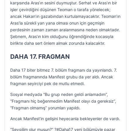
karşısında Aras’ın sesini duymuştur. Serhat ve Aras’ın bir
işler çevirdiğini düşünen Teoman o tarafa yönelecek;
ancak Hakan’ın gazabından kurtulamayacaktır. Teoman’ın
Aras’la sürekli yan yana olması onun için geçmişin
perdesinin zaman zaman aralanmasına neden olmaktadır.
Şebnem, Aras’ın kim olduğunu öğrendiğinde kocasıyla
birlikte daha sert önlem almak zorunda kalacaktır.
DAHA 17. FRAGMAN
Daha 17 biter bitmez 7. bölüm fragmanı da yayınlandı. 7.
bölüm fragmanında Manifest grubu da yer aldı. Ancak
fragman seyirciyi pek de mutlu etmedi.
Sosyal medyada “Bu grup neden geldi anlamadım”,
“Fragmanı hiç beğenmedim Manifest olayı da gereksiz”,
“Fragman olmamış” yorumları yapıldı.
Ancak Manifest’in gelişini heyecanla bekleyenler de vardı.
“Sevgilim olur musun?” ?#Daha17 yeni bölümüyle pazar