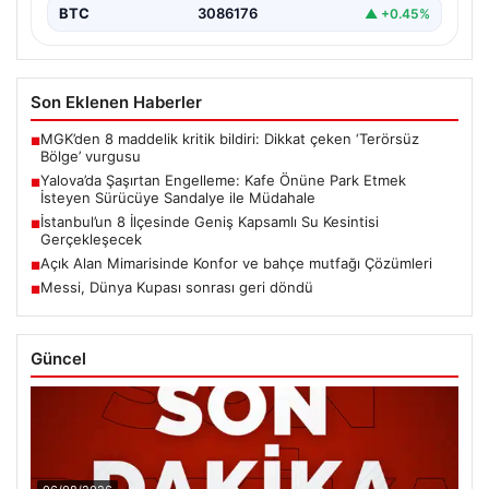
BTC
3086176
▲ +0.45%
Son Eklenen Haberler
MGK’den 8 maddelik kritik bildiri: Dikkat çeken ‘Terörsüz
■
Bölge’ vurgusu
Yalova’da Şaşırtan Engelleme: Kafe Önüne Park Etmek
■
İsteyen Sürücüye Sandalye ile Müdahale
İstanbul’un 8 İlçesinde Geniş Kapsamlı Su Kesintisi
■
Gerçekleşecek
Açık Alan Mimarisinde Konfor ve bahçe mutfağı Çözümleri
■
Messi, Dünya Kupası sonrası geri döndü
■
Güncel