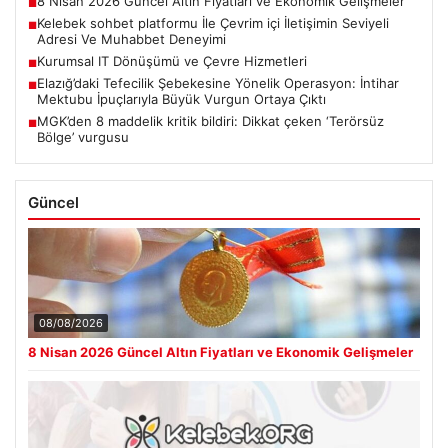
8 Nisan 2026 Güncel Altın Fiyatları ve Ekonomik Gelişmeler
■
Kelebek sohbet platformu İle Çevrim içi İletişimin Seviyeli
■
Adresi Ve Muhabbet Deneyimi
Kurumsal IT Dönüşümü ve Çevre Hizmetleri
■
Elazığ’daki Tefecilik Şebekesine Yönelik Operasyon: İntihar
■
Mektubu İpuçlarıyla Büyük Vurgun Ortaya Çıktı
MGK’den 8 maddelik kritik bildiri: Dikkat çeken ‘Terörsüz
■
Bölge’ vurgusu
Güncel
08/08/2026
8 Nisan 2026 Güncel Altın Fiyatları ve Ekonomik Gelişmeler