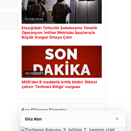
07/08/2026
Elazığ’daki Tefecilik Şebekesine Yönelik
Operasyon: İntihar Mektubu İpuçlarıyla
Büyük Vurgun Ortaya Çıktı
06/08/2026
MGK’den 8 maddelik kritik bildiri: Dikkat
çeken ‘Terörsüz Bölge’ vurgusu
Son Eklenen Firmalar
×
Göz Atın
Cengiz Sigorta
23/06/2026