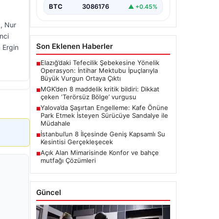
BTC
3086176
▲ +0.45%
, Nur
nci
Son Eklenen Haberler
 Ergin
Elazığ’daki Tefecilik Şebekesine Yönelik
■
Operasyon: İntihar Mektubu İpuçlarıyla
Büyük Vurgun Ortaya Çıktı
MGK’den 8 maddelik kritik bildiri: Dikkat
■
çeken ‘Terörsüz Bölge’ vurgusu
Yalova’da Şaşırtan Engelleme: Kafe Önüne
■
Park Etmek İsteyen Sürücüye Sandalye ile
Müdahale
İstanbul’un 8 İlçesinde Geniş Kapsamlı Su
■
Kesintisi Gerçekleşecek
Açık Alan Mimarisinde Konfor ve bahçe
■
mutfağı Çözümleri
Güncel