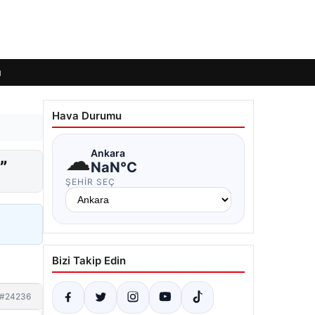
ı
Hava Durumu
☁
Ankara
”
NaN°C
ŞEHIR SEÇ
Bizi Takip Edin
#24236