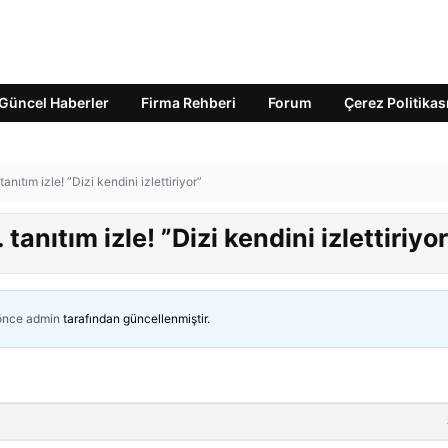
Güncel Haberler
Firma Rehberi
Forum
Çerez Politikas
ıtım izle! ”Dizi kendini izlettiriyor”
nıtım izle! ”Dizi kendini izlettiriyor
 önce
admin
tarafından güncellenmiştir.