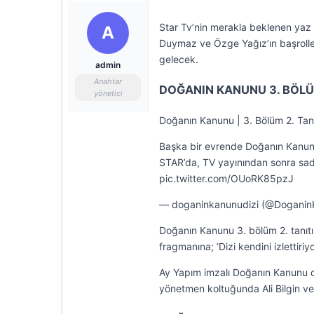
Star Tv’nin merakla beklenen yaz d
A
Duymaz ve Özge Yağız’ın başrolle
gelecek.
admin
Anahtar
DOĞANIN KANUNU 3. BÖLÜM
yönetici
Doğanın Kanunu | 3. Bölüm 2. Tan
Başka bir evrende Doğanın Kanu
STAR’da, TV yayınından sonra s
pic.twitter.com/OUoRK85pzJ
— doganinkanunudizi (@Doganin
Doğanın Kanunu 3. bölüm 2. tanıtı
fragmanına; ‘Dizi kendini izlettiriyo
Ay Yapım imzalı Doğanın Kanunu di
yönetmen koltuğunda Ali Bilgin ve