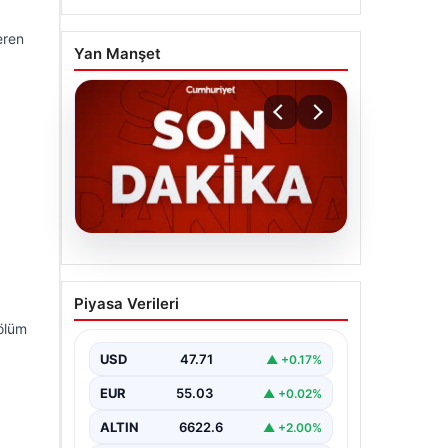
eren
Yan Manşet
06.08.2026
MGK’den 8 maddelik kritik
Piyasa Verileri
bildiri: Dikkat çeken
bölüm
‘Terörsüz Bölge’ vurgusu
USD
47.71
▲ +0.17%
EUR
55.03
▲ +0.02%
ALTIN
6622.6
▲ +2.00%