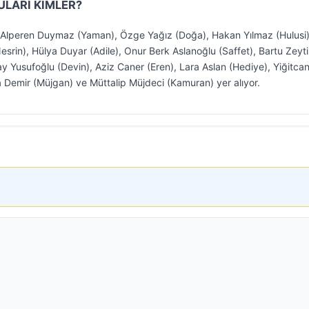
LARI KİMLER?
 Alperen Duymaz (Yaman), Özge Yağız (Doğa), Hakan Yılmaz (Hulusi)
srin), Hülya Duyar (Adile), Onur Berk Aslanoğlu (Saffet), Bartu Zeyti
y Yusufoğlu (Devin), Aziz Caner (Eren), Lara Aslan (Hediye), Yiğitcan
a Demir (Müjgan) ve Müttalip Müjdeci (Kamuran) yer alıyor.