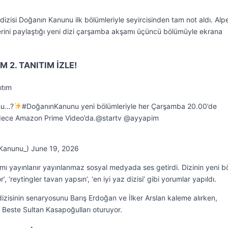
izisi Doğanın Kanunu ilk bölümleriyle seyircisinden tam not aldı. Alp
rini paylaştığı yeni dizi çarşamba akşamı üçüncü bölümüyle ekrana
 2. TANITIM İZLE!
ıtım
nu…?
#DoğanınKanunu yeni bölümleriyle her Çarşamba 20.00’de
adece Amazon Prime Video’da.@startv @ayyapim
Kanunu_) June 19, 2026
mı yayınlanır yayınlanmaz sosyal medyada ses getirdi. Dizinin yeni 
r’, ‘reytingler tavan yapsın’, ‘en iyi yaz dizisi’ gibi yorumlar yapıldı.
zisinin senaryosunu Barış Erdoğan ve İlker Arslan kaleme alırken,
 Beste Sultan Kasapoğulları oturuyor.