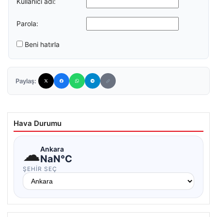
Kullanıcı adı:
Parola:
Beni hatırla
Paylaş:
Hava Durumu
☁
Ankara
NaN°C
ŞEHIR SEÇ