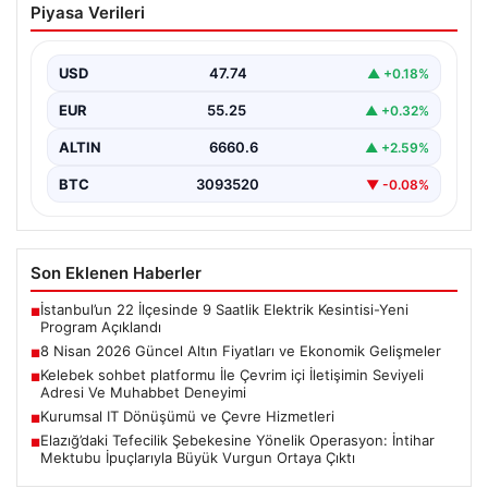
Piyasa Verileri
Ekonomik Gelişmeler
Altın piyasasında yaşanan son gelişmeler, uluslararası
jeopolitik gelişmelerle birlikte ekonomik verilerin de
USD
47.74
▲ +0.18%
etkisiyle hareketlilik…
EUR
55.25
▲ +0.32%
ALTIN
6660.6
▲ +2.59%
BTC
3093520
▼ -0.08%
Son Eklenen Haberler
İstanbul’un 22 İlçesinde 9 Saatlik Elektrik Kesintisi-Yeni
■
Program Açıklandı
8 Nisan 2026 Güncel Altın Fiyatları ve Ekonomik Gelişmeler
■
Kelebek sohbet platformu İle Çevrim içi İletişimin Seviyeli
■
Adresi Ve Muhabbet Deneyimi
Kurumsal IT Dönüşümü ve Çevre Hizmetleri
■
Elazığ’daki Tefecilik Şebekesine Yönelik Operasyon: İntihar
■
Mektubu İpuçlarıyla Büyük Vurgun Ortaya Çıktı