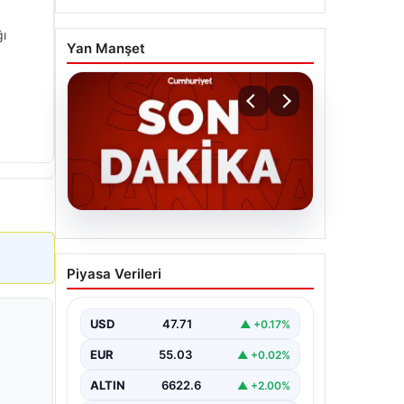
ğı
Yan Manşet
06.08.2026
MGK’den 8 maddelik kritik
Piyasa Verileri
bildiri: Dikkat çeken
‘Terörsüz Bölge’ vurgusu
USD
47.71
▲ +0.17%
EUR
55.03
▲ +0.02%
ALTIN
6622.6
▲ +2.00%