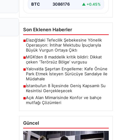
BTC
3086176
▲ +0.45%
Son Eklenen Haberler
Elazığ’daki Tefecilik Şebekesine Yönelik
■
Operasyon: İntihar Mektubu İpuçlarıyla
Büyük Vurgun Ortaya Çıktı
MGK’den 8 maddelik kritik bildiri: Dikkat
■
çeken ‘Terörsüz Bölge’ vurgusu
Yalova’da Şaşırtan Engelleme: Kafe Önüne
■
Park Etmek İsteyen Sürücüye Sandalye ile
Müdahale
İstanbul’un 8 İlçesinde Geniş Kapsamlı Su
■
Kesintisi Gerçekleşecek
Açık Alan Mimarisinde Konfor ve bahçe
■
mutfağı Çözümleri
Güncel