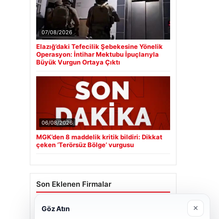
07/08/2026
Elazığ’daki Tefecilik Şebekesine Yönelik
Operasyon: İntihar Mektubu İpuçlarıyla
Büyük Vurgun Ortaya Çıktı
06/08/2026
MGK’den 8 maddelik kritik bildiri: Dikkat
çeken ‘Terörsüz Bölge’ vurgusu
Son Eklenen Firmalar
Cengiz Sigorta
×
Göz Atın
23/06/2026