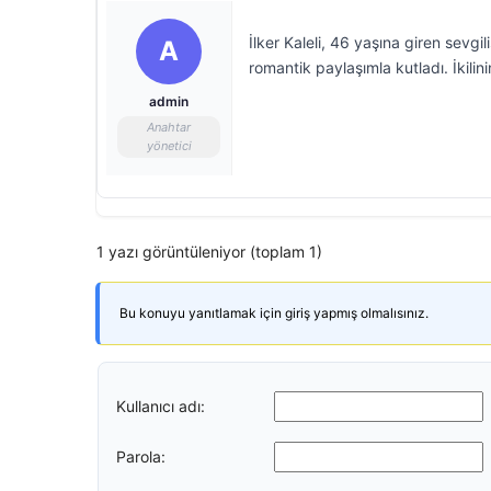
İlker Kaleli, 46 yaşına giren sev
A
romantik paylaşımla kutladı. İkilin
admin
Anahtar
yönetici
1 yazı görüntüleniyor (toplam 1)
Bu konuyu yanıtlamak için giriş yapmış olmalısınız.
Kullanıcı adı:
Parola: