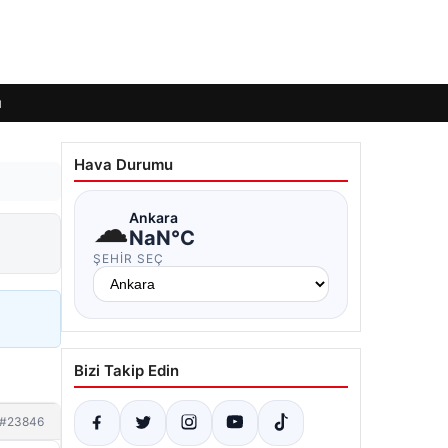
ı
Hava Durumu
☁
Ankara
NaN°C
ŞEHIR SEÇ
Bizi Takip Edin
#23846