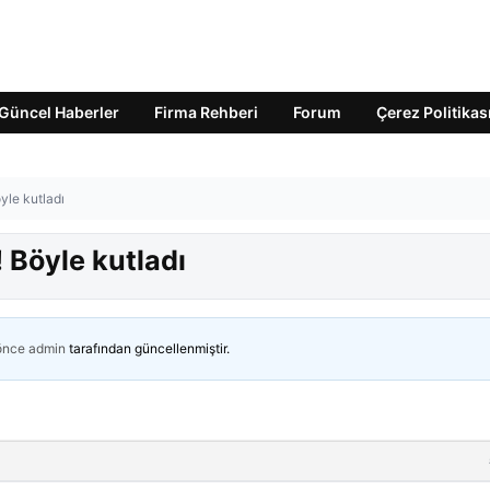
Güncel Haberler
Firma Rehberi
Forum
Çerez Politikas
le kutladı
Böyle kutladı
 önce
admin
tarafından güncellenmiştir.