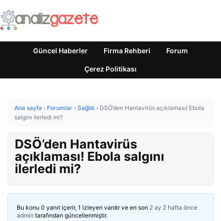
Güncel Haberler
Firma Rehberi
Forum
Çerez Politikası
Ana sayfa
›
Forumlar
›
Sağlık
›
DSÖ’den Hantavirüs açıklaması! Ebola
salgını ilerledi mi?
DSÖ’den Hantavirüs
açıklaması! Ebola salgını
ilerledi mi?
Bu konu 0 yanıt içerir, 1 izleyen vardır ve en son
2 ay 2 hafta önce
admin
tarafından güncellenmiştir.