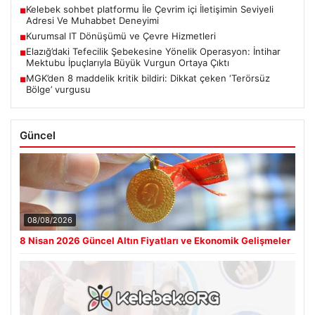
Kelebek sohbet platformu İle Çevrim içi İletişimin Seviyeli
■
Adresi Ve Muhabbet Deneyimi
Kurumsal IT Dönüşümü ve Çevre Hizmetleri
■
Elazığ’daki Tefecilik Şebekesine Yönelik Operasyon: İntihar
■
Mektubu İpuçlarıyla Büyük Vurgun Ortaya Çıktı
MGK’den 8 maddelik kritik bildiri: Dikkat çeken ‘Terörsüz
■
Bölge’ vurgusu
Güncel
08/08/2026
8 Nisan 2026 Güncel Altın Fiyatları ve Ekonomik Gelişmeler