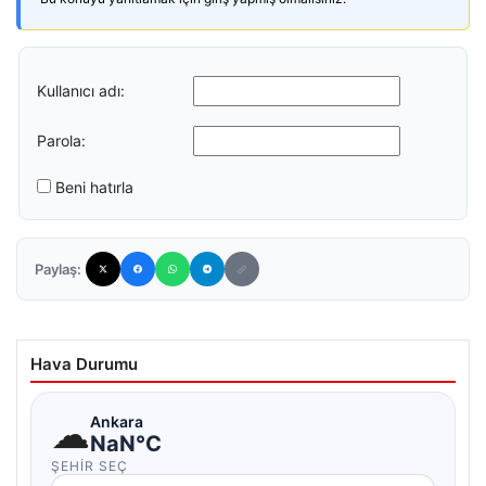
Kullanıcı adı:
Parola:
Beni hatırla
Paylaş:
Hava Durumu
☁
Ankara
NaN°C
ŞEHIR SEÇ