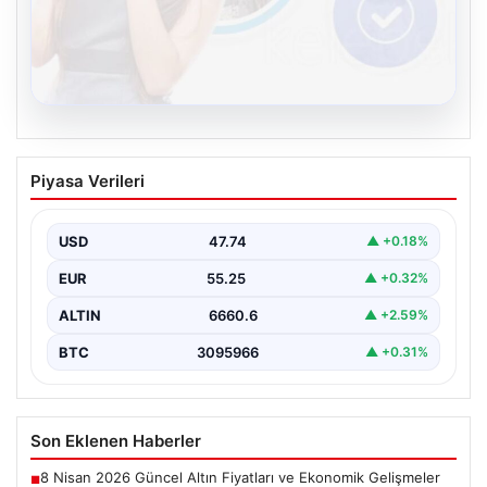
08.08.2026
Kelebek sohbet platformu İle Çevrim içi
Piyasa Verileri
İletişimin Seviyeli Adresi Ve Muhabbet
Deneyimi
USD
47.74
▲ +0.18%
İnternet ortamında insanların seviyeli bir şekilde irtibat
kurması ciddi bir değer taşımaktadır. Günümüzde
EUR
55.25
▲ +0.32%
çeşitli…
ALTIN
6660.6
▲ +2.59%
BTC
3095966
▲ +0.31%
Son Eklenen Haberler
8 Nisan 2026 Güncel Altın Fiyatları ve Ekonomik Gelişmeler
■