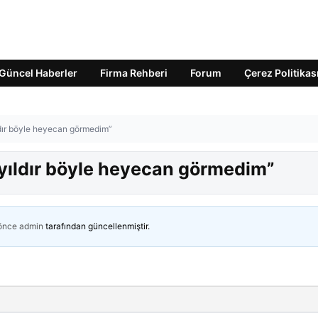
Güncel Haberler
Firma Rehberi
Forum
Çerez Politikas
ldır böyle heyecan görmedim”
 yıldır böyle heyecan görmedim”
 önce
admin
tarafından güncellenmiştir.