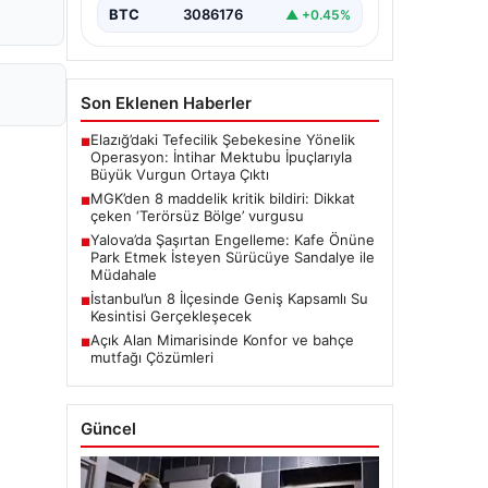
BTC
3086176
▲ +0.45%
Son Eklenen Haberler
Elazığ’daki Tefecilik Şebekesine Yönelik
■
Operasyon: İntihar Mektubu İpuçlarıyla
Büyük Vurgun Ortaya Çıktı
MGK’den 8 maddelik kritik bildiri: Dikkat
■
çeken ‘Terörsüz Bölge’ vurgusu
Yalova’da Şaşırtan Engelleme: Kafe Önüne
■
Park Etmek İsteyen Sürücüye Sandalye ile
Müdahale
İstanbul’un 8 İlçesinde Geniş Kapsamlı Su
■
Kesintisi Gerçekleşecek
Açık Alan Mimarisinde Konfor ve bahçe
■
mutfağı Çözümleri
Güncel