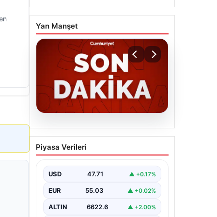
nen
Yan Manşet
06.08.2026
MGK’den 8 maddelik kritik
Piyasa Verileri
bildiri: Dikkat çeken
‘Terörsüz Bölge’ vurgusu
USD
47.71
▲ +0.17%
EUR
55.03
▲ +0.02%
ALTIN
6622.6
▲ +2.00%