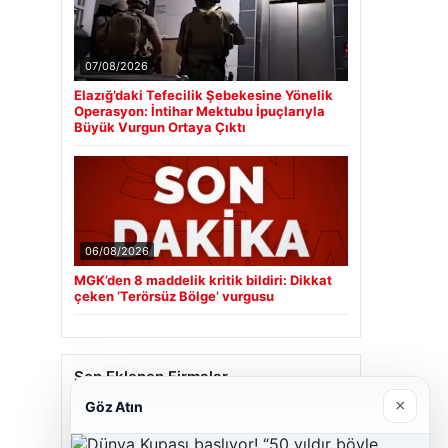
07/08/2026
Elazığ’daki Tefecilik Şebekesine Yönelik
Operasyon: İntihar Mektubu İpuçlarıyla
Büyük Vurgun Ortaya Çıktı
06/08/2026
MGK’den 8 maddelik kritik bildiri: Dikkat
çeken ‘Terörsüz Bölge’ vurgusu
Son Eklenen Firmalar
×
Göz Atın
Cengiz Sigorta
23/06/2026