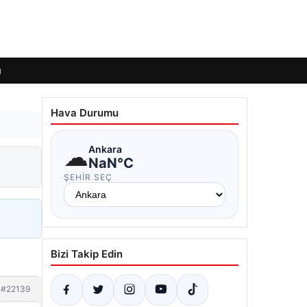
ı
Hava Durumu
☁
Ankara
NaN°C
ŞEHIR SEÇ
Bizi Takip Edin
#22139