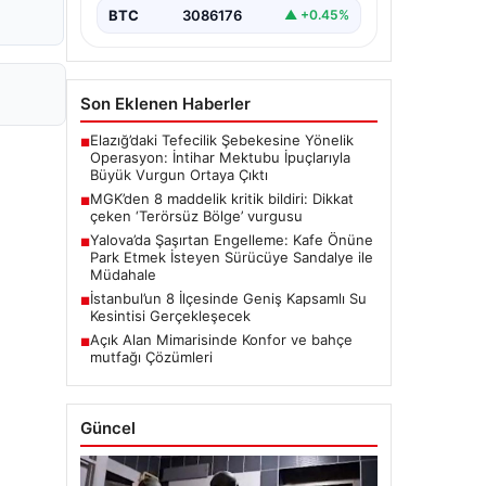
BTC
3086176
▲ +0.45%
Son Eklenen Haberler
Elazığ’daki Tefecilik Şebekesine Yönelik
■
Operasyon: İntihar Mektubu İpuçlarıyla
Büyük Vurgun Ortaya Çıktı
MGK’den 8 maddelik kritik bildiri: Dikkat
■
çeken ‘Terörsüz Bölge’ vurgusu
Yalova’da Şaşırtan Engelleme: Kafe Önüne
■
Park Etmek İsteyen Sürücüye Sandalye ile
Müdahale
İstanbul’un 8 İlçesinde Geniş Kapsamlı Su
■
Kesintisi Gerçekleşecek
Açık Alan Mimarisinde Konfor ve bahçe
■
mutfağı Çözümleri
Güncel