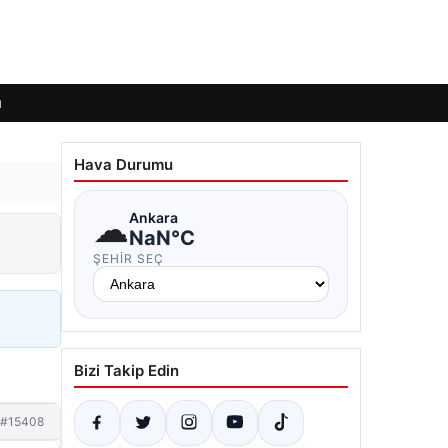
ı
Hava Durumu
☁
Ankara
NaN°C
ŞEHIR SEÇ
Bizi Takip Edin
#15408