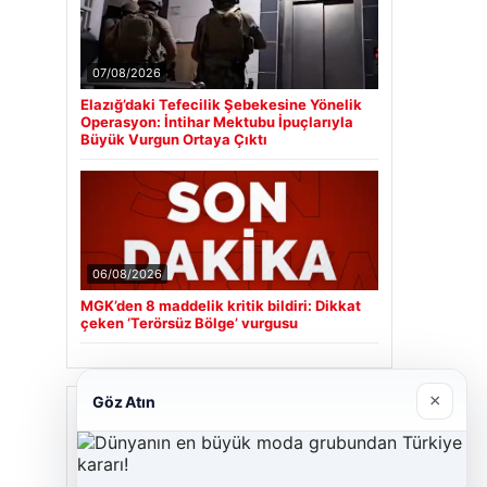
07/08/2026
Elazığ’daki Tefecilik Şebekesine Yönelik
Operasyon: İntihar Mektubu İpuçlarıyla
Büyük Vurgun Ortaya Çıktı
06/08/2026
MGK’den 8 maddelik kritik bildiri: Dikkat
çeken ‘Terörsüz Bölge’ vurgusu
×
Göz Atın
Son Eklenen Firmalar
Hastaş Beton
26/05/2026