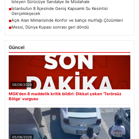
İsteyen Sürücüye Sandalye ile Müdahale
İstanbul’un 8 İlçesinde Geniş Kapsamlı Su Kesintisi
■
Gerçekleşecek
Açık Alan Mimarisinde Konfor ve bahçe mutfağı Çözümleri
■
Messi, Dünya Kupası sonrası geri döndü
■
Güncel
06/08/2026
MGK’den 8 maddelik kritik bildiri: Dikkat çeken ‘Terörsüz
Bölge’ vurgusu
05/08/2026