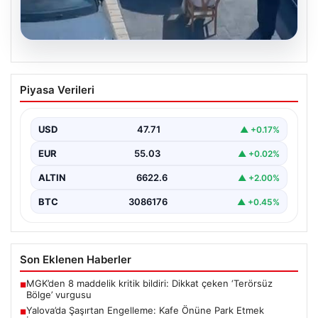
05.08.2026
Yalova’da Şaşırtan Engelleme: Kafe
Piyasa Verileri
Önüne Park Etmek İsteyen Sürücüye
Sandalye ile Müdahale
USD
47.71
▲ +0.17%
Yalova'da yaşanan sıra dışı bir olay, gündeme damgasını
vurdu. Adnan Menderes Mahallesi Ufuk Sokak'ta…
EUR
55.03
▲ +0.02%
ALTIN
6622.6
▲ +2.00%
BTC
3086176
▲ +0.45%
Son Eklenen Haberler
MGK’den 8 maddelik kritik bildiri: Dikkat çeken ‘Terörsüz
■
Bölge’ vurgusu
Yalova’da Şaşırtan Engelleme: Kafe Önüne Park Etmek
■