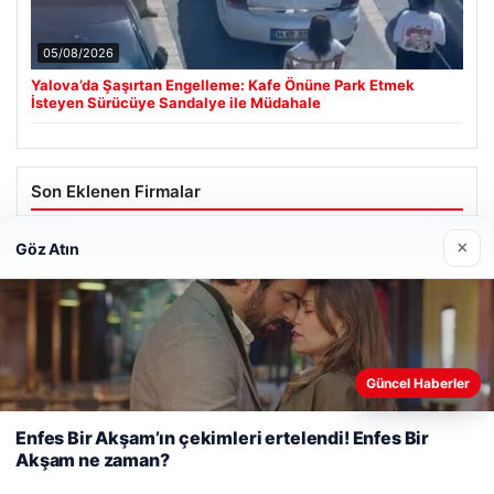
05/08/2026
Yalova’da Şaşırtan Engelleme: Kafe Önüne Park Etmek
İsteyen Sürücüye Sandalye ile Müdahale
Son Eklenen Firmalar
×
Göz Atın
Web sitemizi nasıl kullandığınızı daha iyi anlayabilmek,
Güncel Haberler
deneyiminizi kişiselleştirmek ve geliştirmek amacıyla çerezler
kullanıyoruz.
Çerez Politikamız
Enfes Bir Akşam’ın çekimleri ertelendi! Enfes Bir
Akşam ne zaman?
Reddet
Kabul Et