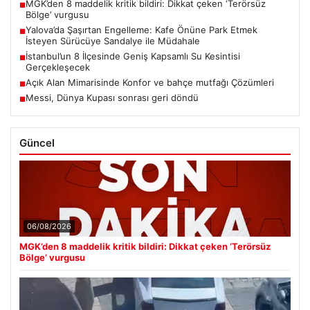
MGK’den 8 maddelik kritik bildiri: Dikkat çeken ‘Terörsüz
■
Bölge’ vurgusu
Yalova’da Şaşırtan Engelleme: Kafe Önüne Park Etmek
■
İsteyen Sürücüye Sandalye ile Müdahale
İstanbul’un 8 İlçesinde Geniş Kapsamlı Su Kesintisi
■
Gerçekleşecek
Açık Alan Mimarisinde Konfor ve bahçe mutfağı Çözümleri
■
Messi, Dünya Kupası sonrası geri döndü
■
Güncel
06/08/2026
MGK’den 8 maddelik kritik bildiri: Dikkat çeken ‘Terörsüz
Bölge’ vurgusu