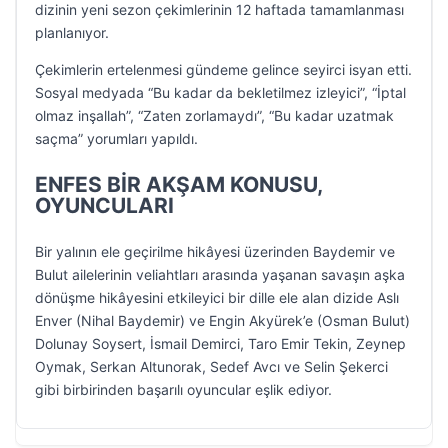
dizinin yeni sezon çekimlerinin 12 haftada tamamlanması
planlanıyor.
Çekimlerin ertelenmesi gündeme gelince seyirci isyan etti.
Sosyal medyada “Bu kadar da bekletilmez izleyici”, “İptal
olmaz inşallah”, “Zaten zorlamaydı”, “Bu kadar uzatmak
saçma” yorumları yapıldı.
ENFES BİR AKŞAM KONUSU,
OYUNCULARI
Bir yalının ele geçirilme hikâyesi üzerinden Baydemir ve
Bulut ailelerinin veliahtları arasında yaşanan savaşın aşka
dönüşme hikâyesini etkileyici bir dille ele alan dizide Aslı
Enver (Nihal Baydemir) ve Engin Akyürek’e (Osman Bulut)
Dolunay Soysert, İsmail Demirci, Taro Emir Tekin, Zeynep
Oymak, Serkan Altunorak, Sedef Avcı ve Selin Şekerci
gibi birbirinden başarılı oyuncular eşlik ediyor.