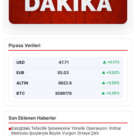
06.08.2026
MGK’den 8 maddelik kritik bildiri: Dikkat
Piyasa Verileri
çeken ‘Terörsüz Bölge’ vurgusu
USD
47.71
▲ +0.17%
EUR
55.03
▲ +0.02%
ALTIN
6622.6
▲ +2.00%
BTC
3086176
▲ +0.45%
Son Eklenen Haberler
Elazığ’daki Tefecilik Şebekesine Yönelik Operasyon: İntihar
■
Mektubu İpuçlarıyla Büyük Vurgun Ortaya Çıktı