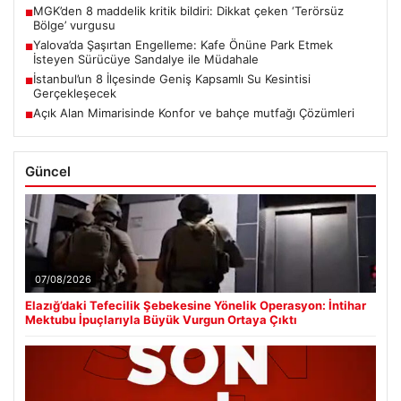
MGK’den 8 maddelik kritik bildiri: Dikkat çeken ‘Terörsüz
■
Bölge’ vurgusu
Yalova’da Şaşırtan Engelleme: Kafe Önüne Park Etmek
■
İsteyen Sürücüye Sandalye ile Müdahale
İstanbul’un 8 İlçesinde Geniş Kapsamlı Su Kesintisi
■
Gerçekleşecek
Açık Alan Mimarisinde Konfor ve bahçe mutfağı Çözümleri
■
Güncel
07/08/2026
Elazığ’daki Tefecilik Şebekesine Yönelik Operasyon: İntihar
Mektubu İpuçlarıyla Büyük Vurgun Ortaya Çıktı