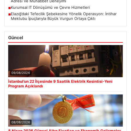
Adresi Ve Muhabbet Deneyimi
Kurumsal IT Dönüşümü ve Çevre Hizmetleri
■
Elazığ’daki Tefecilik Şebekesine Yönelik Operasyon: İntihar
■
Mektubu İpuçlarıyla Büyük Vurgun Ortaya Çıktı
Güncel
09/08/2026
İstanbul’un 22 İlçesinde 9 Saatlik Elektrik Kesintisi-Yeni
Program Açıklandı
08/08/2026
8 Nisan 2026 Güncel Altın Fiyatları ve Ekonomik Gelişmeler