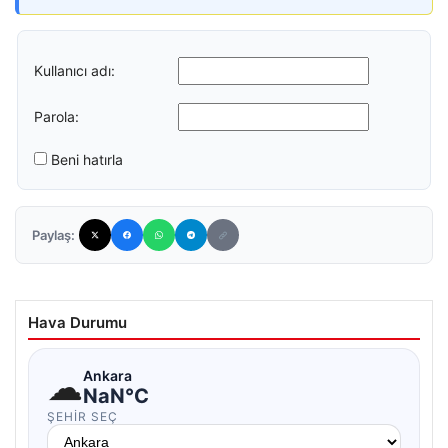
Kullanıcı adı:
Parola:
Beni hatırla
Paylaş:
Hava Durumu
☁
Ankara
NaN°C
ŞEHIR SEÇ