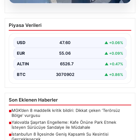
05.08.2026
Yalova’da Şaşırtan Engelleme: Kafe
Piyasa Verileri
Önüne Park Etmek İsteyen Sürücüye
Sandalye ile Müdahale
USD
47.60
▲ +0.06%
Yalova'da yaşanan sıra dışı bir olay, gündeme damgasını
vurdu. Adnan Menderes Mahallesi Ufuk Sokak'ta…
EUR
55.06
▲ +0.09%
ALTIN
6526.7
▲ +0.47%
BTC
3070902
▲ +0.86%
Son Eklenen Haberler
MGK’den 8 maddelik kritik bildiri: Dikkat çeken ‘Terörsüz
■
Bölge’ vurgusu
Yalova’da Şaşırtan Engelleme: Kafe Önüne Park Etmek
■
İsteyen Sürücüye Sandalye ile Müdahale
İstanbul’un 8 İlçesinde Geniş Kapsamlı Su Kesintisi
■
Gerçekleşecek