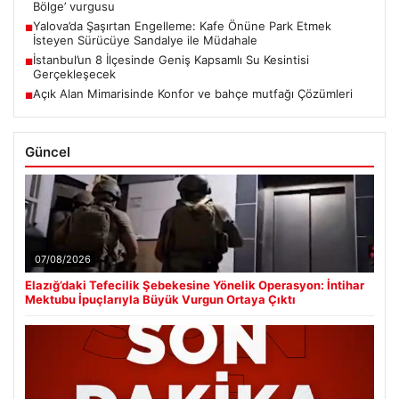
Bölge’ vurgusu
Yalova’da Şaşırtan Engelleme: Kafe Önüne Park Etmek
■
İsteyen Sürücüye Sandalye ile Müdahale
İstanbul’un 8 İlçesinde Geniş Kapsamlı Su Kesintisi
■
Gerçekleşecek
Açık Alan Mimarisinde Konfor ve bahçe mutfağı Çözümleri
■
Güncel
07/08/2026
Elazığ’daki Tefecilik Şebekesine Yönelik Operasyon: İntihar
Mektubu İpuçlarıyla Büyük Vurgun Ortaya Çıktı