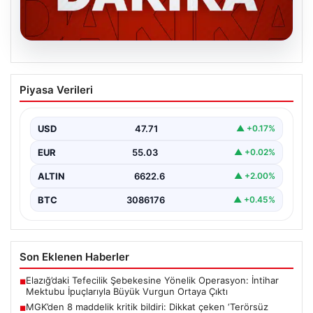
06.08.2026
MGK’den 8 maddelik kritik bildiri: Dikkat
Piyasa Verileri
çeken ‘Terörsüz Bölge’ vurgusu
USD
47.71
▲ +0.17%
EUR
55.03
▲ +0.02%
ALTIN
6622.6
▲ +2.00%
BTC
3086176
▲ +0.45%
Son Eklenen Haberler
Elazığ’daki Tefecilik Şebekesine Yönelik Operasyon: İntihar
■
Mektubu İpuçlarıyla Büyük Vurgun Ortaya Çıktı
MGK’den 8 maddelik kritik bildiri: Dikkat çeken ‘Terörsüz
■