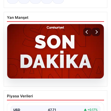
Yan Manşet
06.08.2026
MGK’den 8 maddelik kritik bildiri: Dikkat
Piyasa Verileri
çeken ‘Terörsüz Bölge’ vurgusu
USD
47.71
▲ +0.17%