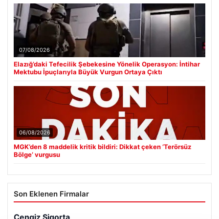
07/08/2026
Elazığ’daki Tefecilik Şebekesine Yönelik Operasyon: İntihar
Mektubu İpuçlarıyla Büyük Vurgun Ortaya Çıktı
06/08/2026
MGK’den 8 maddelik kritik bildiri: Dikkat çeken ‘Terörsüz
Bölge’ vurgusu
Son Eklenen Firmalar