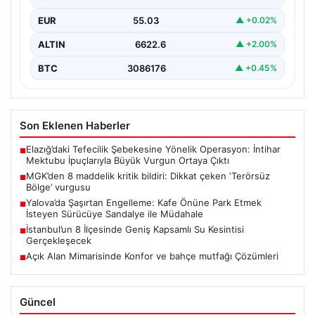
EUR
55.03
▲ +0.02%
ALTIN
6622.6
▲ +2.00%
BTC
3086176
▲ +0.45%
Son Eklenen Haberler
Elazığ’daki Tefecilik Şebekesine Yönelik Operasyon: İntihar
■
Mektubu İpuçlarıyla Büyük Vurgun Ortaya Çıktı
MGK’den 8 maddelik kritik bildiri: Dikkat çeken ‘Terörsüz
■
Bölge’ vurgusu
Yalova’da Şaşırtan Engelleme: Kafe Önüne Park Etmek
■
İsteyen Sürücüye Sandalye ile Müdahale
İstanbul’un 8 İlçesinde Geniş Kapsamlı Su Kesintisi
■
Gerçekleşecek
Açık Alan Mimarisinde Konfor ve bahçe mutfağı Çözümleri
■
Güncel