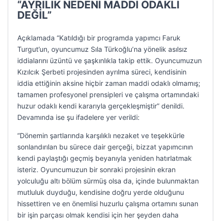
“AYRILIK NEDENİ MADDİ ODAKLI
DEĞİL”
Açıklamada “Katıldığı bir programda yapımcı Faruk
Turgut’un, oyuncumuz Sıla Türkoğlu’na yönelik asılsız
iddialarını üzüntü ve şaşkınlıkla takip ettik. Oyuncumuzun
Kızılcık Şerbeti projesinden ayrılma süreci, kendisinin
iddia ettiğinin aksine hiçbir zaman maddi odaklı olmamış;
tamamen profesyonel prensipleri ve çalışma ortamındaki
huzur odaklı kendi kararıyla gerçekleşmiştir” denildi.
Devamında ise şu ifadelere yer verildi:
“Dönemin şartlarında karşılıklı nezaket ve teşekkürle
sonlandırılan bu sürece dair gerçeği, bizzat yapımcının
kendi paylaştığı geçmiş beyanıyla yeniden hatırlatmak
isteriz. Oyuncumuzun bir sonraki projesinin ekran
yolculuğu altı bölüm sürmüş olsa da, içinde bulunmaktan
mutluluk duyduğu, kendisine doğru yerde olduğunu
hissettiren ve en önemlisi huzurlu çalışma ortamını sunan
bir işin parçası olmak kendisi için her şeyden daha