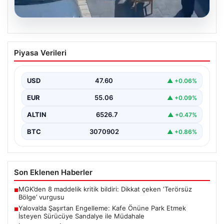
05.08.2026
Yalova’da Şaşırtan Engelleme: Kafe
Piyasa Verileri
Önüne Park Etmek İsteyen Sürücüye
Sandalye ile Müdahale
USD
47.60
▲ +0.06%
Yalova'da yaşanan sıra dışı bir olay, gündeme damgasını
vurdu. Adnan Menderes Mahallesi Ufuk Sokak'ta…
EUR
55.06
▲ +0.09%
ALTIN
6526.7
▲ +0.47%
BTC
3070902
▲ +0.86%
Son Eklenen Haberler
MGK’den 8 maddelik kritik bildiri: Dikkat çeken ‘Terörsüz
■
Bölge’ vurgusu
Yalova’da Şaşırtan Engelleme: Kafe Önüne Park Etmek
■
İsteyen Sürücüye Sandalye ile Müdahale