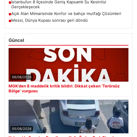
İstanbul’un 8 İlçesinde Geniş Kapsamlı Su Kesintisi
■
Gerçekleşecek
Açık Alan Mimarisinde Konfor ve bahçe mutfağı Çözümleri
■
Messi, Dünya Kupası sonrası geri döndü
■
Güncel
06/08/2026
MGK’den 8 maddelik kritik bildiri: Dikkat çeken ‘Terörsüz
Bölge’ vurgusu
05/08/2026