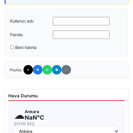
Kullanıcı adı:
Parola:
Beni hatırla
Paylaş:
Hava Durumu
☁
Ankara
NaN°C
ŞEHIR SEÇ