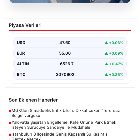
05.08.2026
Yalova’da Şaşırtan Engelleme: Kafe
Piyasa Verileri
Önüne Park Etmek İsteyen Sürücüye
Sandalye ile Müdahale
USD
47.60
▲ +0.06%
Yalova'da yaşanan sıra dışı bir olay, gündeme damgasını
vurdu. Adnan Menderes Mahallesi Ufuk Sokak'ta…
EUR
55.06
▲ +0.09%
ALTIN
6526.7
▲ +0.47%
BTC
3070902
▲ +0.86%
Son Eklenen Haberler
MGK’den 8 maddelik kritik bildiri: Dikkat çeken ‘Terörsüz
■
Bölge’ vurgusu
Yalova’da Şaşırtan Engelleme: Kafe Önüne Park Etmek
■
İsteyen Sürücüye Sandalye ile Müdahale
İstanbul’un 8 İlçesinde Geniş Kapsamlı Su Kesintisi
■
Gerçekleşecek