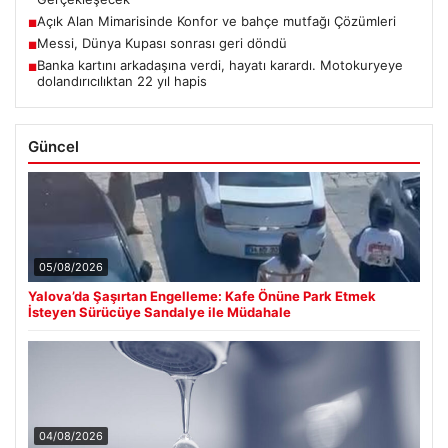
Açık Alan Mimarisinde Konfor ve bahçe mutfağı Çözümleri
■
Messi, Dünya Kupası sonrası geri döndü
■
Banka kartını arkadaşına verdi, hayatı karardı. Motokuryeye
■
dolandırıcılıktan 22 yıl hapis
Güncel
05/08/2026
Yalova’da Şaşırtan Engelleme: Kafe Önüne Park Etmek
İsteyen Sürücüye Sandalye ile Müdahale
04/08/2026