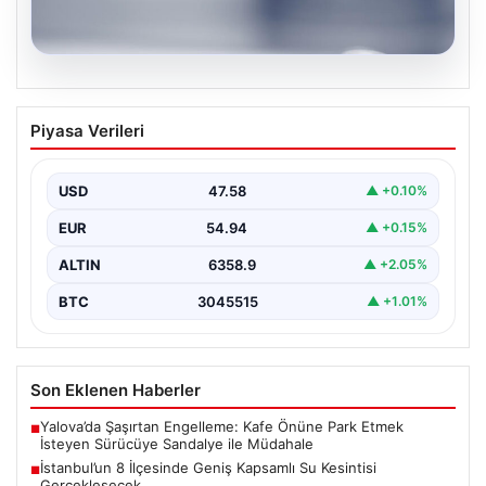
04.08.2026
İstanbul’un 8 İlçesinde Geniş Kapsamlı
Piyasa Verileri
Su Kesintisi Gerçekleşecek
İstanbul Su ve Kanalizasyon İdaresi (İSKİ), 5 Ağustos'ta
önemli altyapı yenileme çalışmaları kapsamında şehrin…
USD
47.58
▲ +0.10%
EUR
54.94
▲ +0.15%
ALTIN
6358.9
▲ +2.05%
BTC
3045515
▲ +1.01%
Son Eklenen Haberler
Yalova’da Şaşırtan Engelleme: Kafe Önüne Park Etmek
■
İsteyen Sürücüye Sandalye ile Müdahale
İstanbul’un 8 İlçesinde Geniş Kapsamlı Su Kesintisi
■
Gerçekleşecek