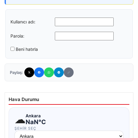
Kullanıcı adı:
Parola:
Beni hatırla
Paylaş:
Hava Durumu
☁
Ankara
NaN°C
ŞEHIR SEÇ