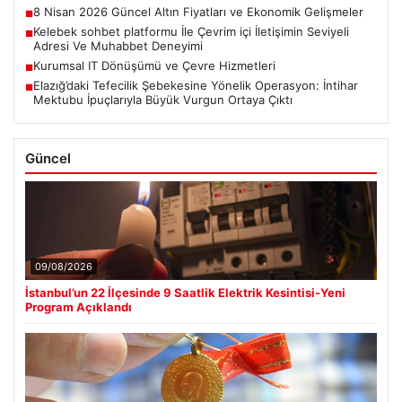
8 Nisan 2026 Güncel Altın Fiyatları ve Ekonomik Gelişmeler
■
Kelebek sohbet platformu İle Çevrim içi İletişimin Seviyeli
■
Adresi Ve Muhabbet Deneyimi
Kurumsal IT Dönüşümü ve Çevre Hizmetleri
■
Elazığ’daki Tefecilik Şebekesine Yönelik Operasyon: İntihar
■
Mektubu İpuçlarıyla Büyük Vurgun Ortaya Çıktı
Güncel
09/08/2026
İstanbul’un 22 İlçesinde 9 Saatlik Elektrik Kesintisi-Yeni
Program Açıklandı