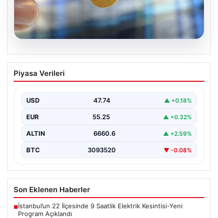
08.08.2026
8 Nisan 2026 Güncel Altın Fiyatları ve
Piyasa Verileri
Ekonomik Gelişmeler
Altın piyasasında yaşanan son gelişmeler, uluslararası
jeopolitik gelişmelerle birlikte ekonomik verilerin de
USD
47.74
▲ +0.18%
etkisiyle hareketlilik…
EUR
55.25
▲ +0.32%
ALTIN
6660.6
▲ +2.59%
BTC
3093520
▼ -0.08%
Son Eklenen Haberler
İstanbul’un 22 İlçesinde 9 Saatlik Elektrik Kesintisi-Yeni
■
Program Açıklandı