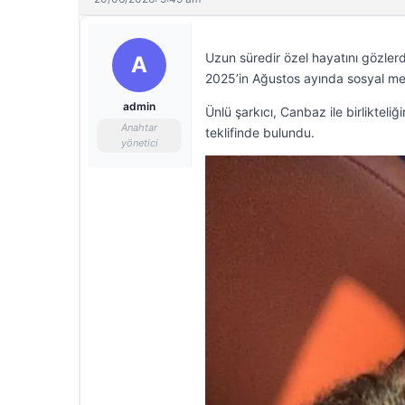
Uzun süredir özel hayatını gözler
A
2025’in Ağustos ayında sosyal med
admin
Ünlü şarkıcı, Canbaz ile birliktel
Anahtar
teklifinde bulundu.
yönetici