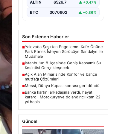
BTC
3070902
▲ +0.86%
Son Eklenen Haberler
Yalova’da Şaşırtan Engelleme: Kafe Önüne
■
Park Etmek İsteyen Sürücüye Sandalye ile
Müdahale
İstanbul’un 8 İlçesinde Geniş Kapsamlı Su
■
Kesintisi Gerçekleşecek
Açık Alan Mimarisinde Konfor ve bahçe
■
mutfağı Çözümleri
Messi, Dünya Kupası sonrası geri döndü
■
Banka kartını arkadaşına verdi, hayatı
■
karardı. Motokuryeye dolandırıcılıktan 22
yıl hapis
Güncel