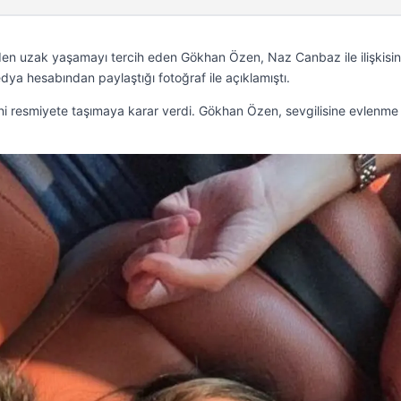
den uzak yaşamayı tercih eden Gökhan Özen, Naz Canbaz ile ilişkisin
ya hesabından paylaştığı fotoğraf ile açıklamıştı.
iğini resmiyete taşımaya karar verdi. Gökhan Özen, sevgilisine evlenme