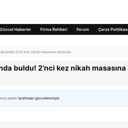
Güncel Haberler
Firma Rehberi
Forum
Çerez Politikas
da buldu! 2’nci kez nikah masasına oturacak
nda buldu! 2’nci kez nikah masasına
 önce
admin
tarafından güncellenmiştir.