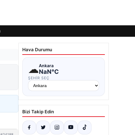
ı
Hava Durumu
☁
Ankara
NaN°C
ŞEHIR SEÇ
Bizi Takip Edin
#24188