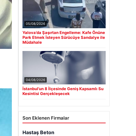
05/08/2026
Yalova’da Şaşırtan Engelleme: Kafe Önüne
Park Etmek İsteyen Sürücüye Sandalye ile
Müdahale
04/08/2026
İstanbul’un 8 İlçesinde Geniş Kapsamlı Su
Kesintisi Gerçekleşecek
Son Eklenen Firmalar
Hastaş Beton
26/05/2026