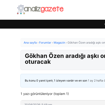
Ana sayfa
›
Forumlar
›
Magazin
›
Gökhan Özen aradığı aşkı on
Gökhan Özen aradığı aşkı o
oturacak
Bu konu 0 yanıt içerir, 1 izleyen vardır ve en son
1 ay 2 hafta
1 yazı görüntüleniyor (toplam 1)
20/06/2026: 5:49 am