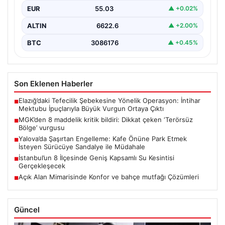
EUR
55.03
▲ +0.02%
ALTIN
6622.6
▲ +2.00%
BTC
3086176
▲ +0.45%
Son Eklenen Haberler
Elazığ’daki Tefecilik Şebekesine Yönelik Operasyon: İntihar
■
Mektubu İpuçlarıyla Büyük Vurgun Ortaya Çıktı
MGK’den 8 maddelik kritik bildiri: Dikkat çeken ‘Terörsüz
■
Bölge’ vurgusu
Yalova’da Şaşırtan Engelleme: Kafe Önüne Park Etmek
■
İsteyen Sürücüye Sandalye ile Müdahale
İstanbul’un 8 İlçesinde Geniş Kapsamlı Su Kesintisi
■
Gerçekleşecek
Açık Alan Mimarisinde Konfor ve bahçe mutfağı Çözümleri
■
Güncel