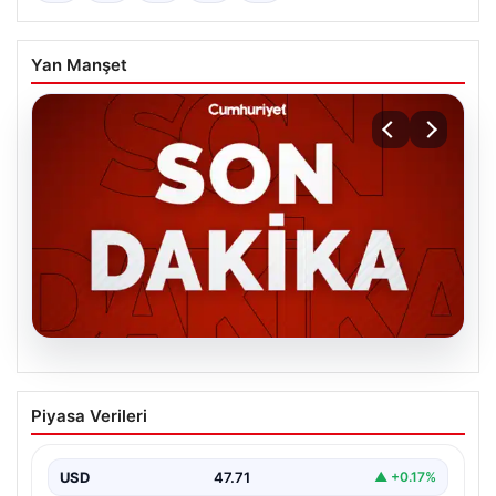
Yan Manşet
06.08.2026
MGK’den 8 maddelik kritik bildiri: Dikkat
Piyasa Verileri
çeken ‘Terörsüz Bölge’ vurgusu
USD
47.71
▲ +0.17%