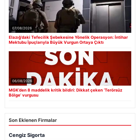
07/08/2026
Elazığ’daki Tefecilik Şebekesine Yönelik Operasyon: İntihar
Mektubu İpuçlarıyla Büyük Vurgun Ortaya Çıktı
06/08/2026
MGK’den 8 maddelik kritik bildiri: Dikkat çeken ‘Terörsüz
Bölge’ vurgusu
Son Eklenen Firmalar
Cengiz Sigorta