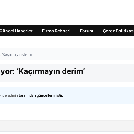
Güncel Haberler
Firma Rehberi
Forum
Çerez Politikas
: ‘Kaçırmayın derim’
yor: ‘Kaçırmayın derim’
 önce
admin
tarafından güncellenmiştir.