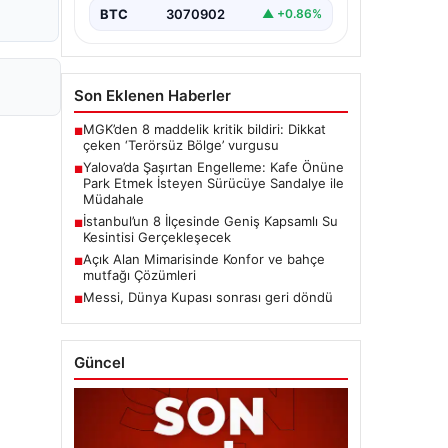
BTC
3070902
▲ +0.86%
Son Eklenen Haberler
MGK’den 8 maddelik kritik bildiri: Dikkat
■
çeken ‘Terörsüz Bölge’ vurgusu
Yalova’da Şaşırtan Engelleme: Kafe Önüne
■
Park Etmek İsteyen Sürücüye Sandalye ile
Müdahale
İstanbul’un 8 İlçesinde Geniş Kapsamlı Su
■
Kesintisi Gerçekleşecek
Açık Alan Mimarisinde Konfor ve bahçe
■
mutfağı Çözümleri
Messi, Dünya Kupası sonrası geri döndü
■
Güncel