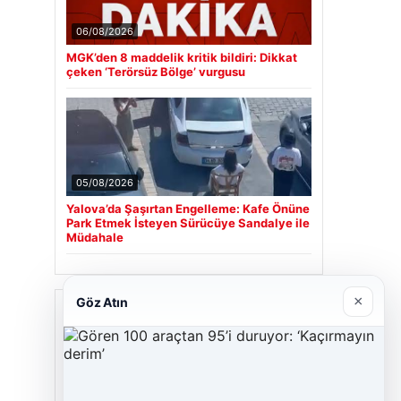
06/08/2026
MGK’den 8 maddelik kritik bildiri: Dikkat
çeken ‘Terörsüz Bölge’ vurgusu
05/08/2026
Yalova’da Şaşırtan Engelleme: Kafe Önüne
Park Etmek İsteyen Sürücüye Sandalye ile
Müdahale
×
Göz Atın
Son Eklenen Firmalar
Cengiz Sigorta
23/06/2026