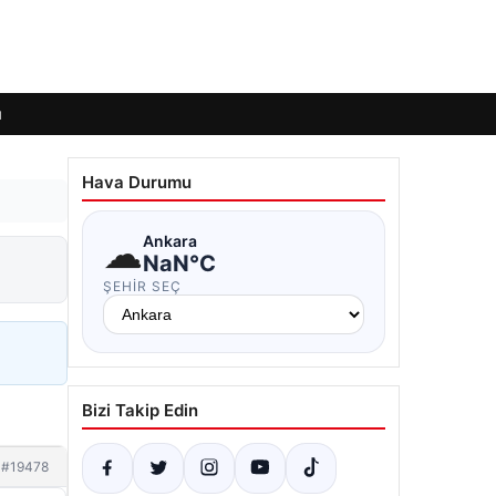
ı
Hava Durumu
☁
Ankara
NaN°C
ŞEHIR SEÇ
Bizi Takip Edin
#19478