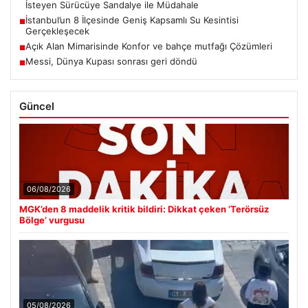
İsteyen Sürücüye Sandalye ile Müdahale
İstanbul’un 8 İlçesinde Geniş Kapsamlı Su Kesintisi
■
Gerçekleşecek
Açık Alan Mimarisinde Konfor ve bahçe mutfağı Çözümleri
■
Messi, Dünya Kupası sonrası geri döndü
■
Güncel
06/08/2026
MGK’den 8 maddelik kritik bildiri: Dikkat çeken ‘Terörsüz
Bölge’ vurgusu
05/08/2026