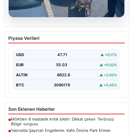
05.08.2026
Yalova’da Şaşırtan Engelleme: Kafe
Piyasa Verileri
Önüne Park Etmek İsteyen Sürücüye
Sandalye ile Müdahale
USD
47.71
▲ +0.17%
Yalova'da yaşanan sıra dışı bir olay, gündeme damgasını
vurdu. Adnan Menderes Mahallesi Ufuk Sokak'ta…
EUR
55.03
▲ +0.02%
ALTIN
6622.6
▲ +2.00%
BTC
3086176
▲ +0.45%
Son Eklenen Haberler
MGK’den 8 maddelik kritik bildiri: Dikkat çeken ‘Terörsüz
■
Bölge’ vurgusu
Yalova’da Şaşırtan Engelleme: Kafe Önüne Park Etmek
■