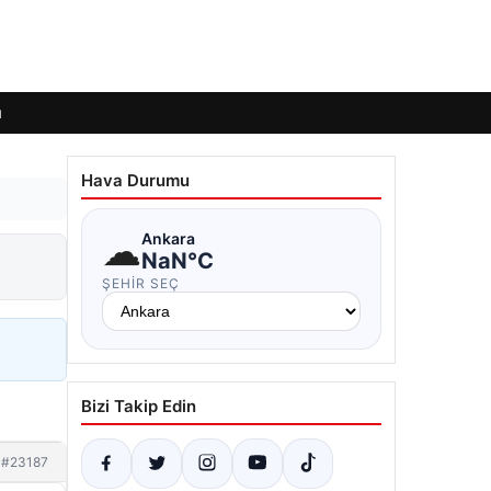
ı
Hava Durumu
☁
Ankara
NaN°C
ŞEHIR SEÇ
Bizi Takip Edin
#23187