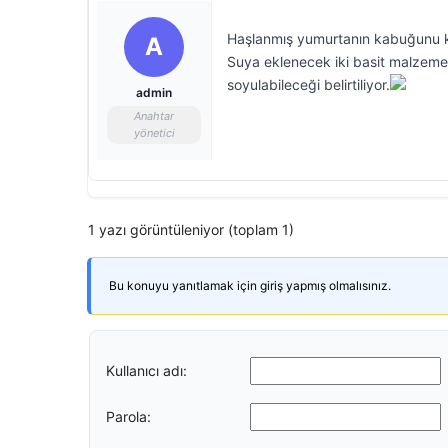
Haşlanmış yumurtanın kabuğunu ko
A
Suya eklenecek iki basit malzem
soyulabileceği belirtiliyor.
admin
Anahtar
yönetici
1 yazı görüntüleniyor (toplam 1)
Bu konuyu yanıtlamak için giriş yapmış olmalısınız.
Kullanıcı adı:
Parola: