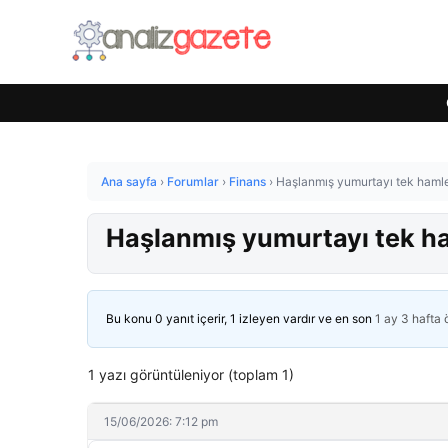
Ana sayfa
›
Forumlar
›
Finans
›
Haşlanmış yumurtayı tek haml
Haşlanmış yumurtayı tek h
Bu konu 0 yanıt içerir, 1 izleyen vardır ve en son
1 ay 3 hafta
1 yazı görüntüleniyor (toplam 1)
15/06/2026: 7:12 pm