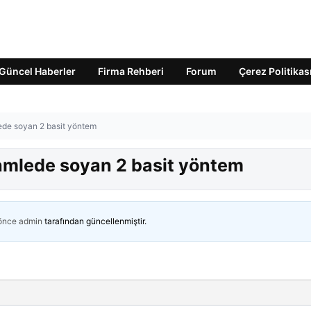
Güncel Haberler
Firma Rehberi
Forum
Çerez Politikas
ede soyan 2 basit yöntem
amlede soyan 2 basit yöntem
 önce
admin
tarafından güncellenmiştir.