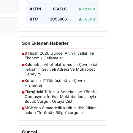
seviyeli bir şekilde irtibat kurması
ciddi bir değer taşımaktadır.
ALTIN
6660.6
▲ +2.59%
Günümüzde çeşitli…
BTC
3095966
▲ +0.31%
Son Eklenen Haberler
8 Nisan 2026 Güncel Altın Fiyatları ve
■
Ekonomik Gelişmeler
Kelebek sohbet platformu İle Çevrim içi
■
İletişimin Seviyeli Adresi Ve Muhabbet
Deneyimi
Kurumsal IT Dönüşümü ve Çevre
■
Hizmetleri
Elazığ’daki Tefecilik Şebekesine Yönelik
■
Operasyon: İntihar Mektubu İpuçlarıyla
Büyük Vurgun Ortaya Çıktı
MGK’den 8 maddelik kritik bildiri: Dikkat
■
çeken ‘Terörsüz Bölge’ vurgusu
Güncel