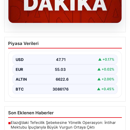
06.08.2026
MGK’den 8 maddelik kritik bildiri: Dikkat
Piyasa Verileri
çeken ‘Terörsüz Bölge’ vurgusu
USD
47.71
▲ +0.17%
EUR
55.03
▲ +0.02%
ALTIN
6622.6
▲ +2.00%
BTC
3086176
▲ +0.45%
Son Eklenen Haberler
Elazığ’daki Tefecilik Şebekesine Yönelik Operasyon: İntihar
■
Mektubu İpuçlarıyla Büyük Vurgun Ortaya Çıktı