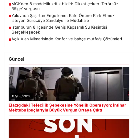
MGK’den 8 maddelik kritik bildiri: Dikkat çeken ‘Terörsüz
■
Bölge’ vurgusu
Yalova’da Şaşırtan Engelleme: Kafe Önüne Park Etmek
■
İsteyen Sürücüye Sandalye ile Müdahale
İstanbul’un 8 İlçesinde Geniş Kapsamlı Su Kesintisi
■
Gerçekleşecek
Açık Alan Mimarisinde Konfor ve bahçe mutfağı Çözümleri
■
Güncel
07/08/2026
Elazığ’daki Tefecilik Şebekesine Yönelik Operasyon: İntihar
Mektubu İpuçlarıyla Büyük Vurgun Ortaya Çıktı