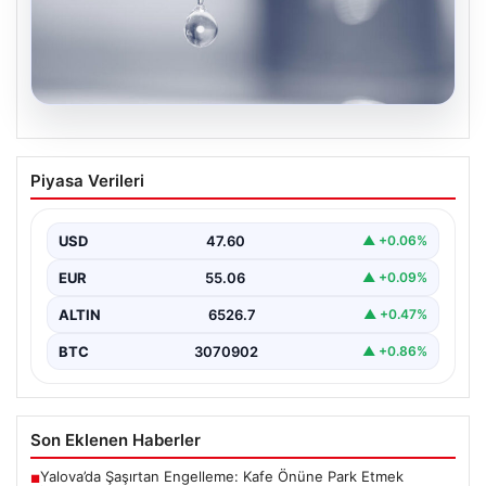
04.08.2026
İstanbul’un 8 İlçesinde Geniş Kapsamlı
Piyasa Verileri
Su Kesintisi Gerçekleşecek
İstanbul Su ve Kanalizasyon İdaresi (İSKİ), 5 Ağustos'ta
önemli altyapı yenileme çalışmaları kapsamında şehrin…
USD
47.60
▲ +0.06%
EUR
55.06
▲ +0.09%
ALTIN
6526.7
▲ +0.47%
BTC
3070902
▲ +0.86%
Son Eklenen Haberler
Yalova’da Şaşırtan Engelleme: Kafe Önüne Park Etmek
■