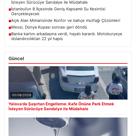
İsteyen Sürücüye Sandalye ile Müdahale
İstanbul’un 8 İlçesinde Geniş Kapsamlı Su Kesintisi
■
Gerçekleşecek
Açık Alan Mimarisinde Konfor ve bahçe mutfağı Çözümleri
■
Messi, Dünya Kupası sonrası geri döndü
■
Banka kartını arkadaşına verdi, hayatı karardı. Motokuryeye
■
dolandırıcılıktan 22 yıl hapis
Güncel
05/08/2026
Yalova’da Şaşırtan Engelleme: Kafe Önüne Park Etmek
İsteyen Sürücüye Sandalye ile Müdahale