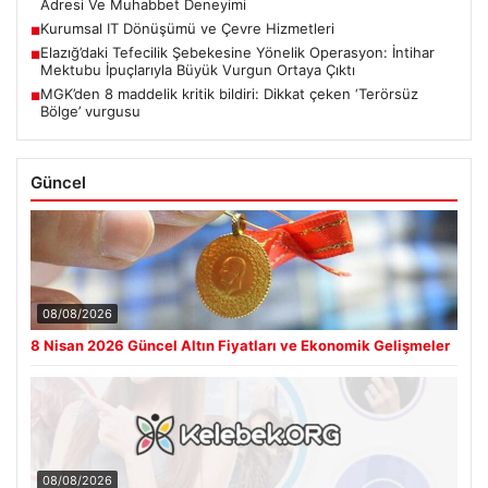
Adresi Ve Muhabbet Deneyimi
Kurumsal IT Dönüşümü ve Çevre Hizmetleri
■
Elazığ’daki Tefecilik Şebekesine Yönelik Operasyon: İntihar
■
Mektubu İpuçlarıyla Büyük Vurgun Ortaya Çıktı
MGK’den 8 maddelik kritik bildiri: Dikkat çeken ‘Terörsüz
■
Bölge’ vurgusu
Güncel
08/08/2026
8 Nisan 2026 Güncel Altın Fiyatları ve Ekonomik Gelişmeler
08/08/2026