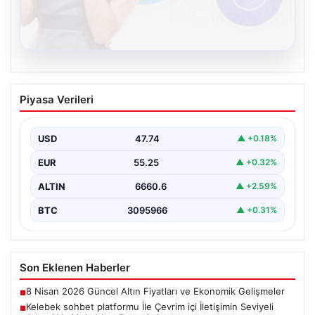
08.08.2026
Kelebek sohbet platformu İle Çevrim içi
Piyasa Verileri
İletişimin Seviyeli Adresi Ve Muhabbet
Deneyimi
USD
47.74
▲ +0.18%
İnternet ortamında insanların seviyeli bir şekilde irtibat
kurması ciddi bir değer taşımaktadır. Günümüzde
EUR
55.25
▲ +0.32%
çeşitli…
ALTIN
6660.6
▲ +2.59%
BTC
3095966
▲ +0.31%
Son Eklenen Haberler
8 Nisan 2026 Güncel Altın Fiyatları ve Ekonomik Gelişmeler
■
Kelebek sohbet platformu İle Çevrim içi İletişimin Seviyeli
■