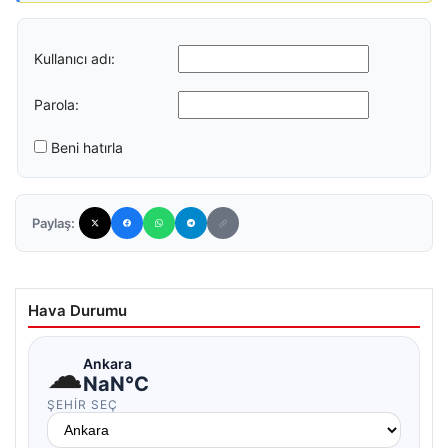
Kullanıcı adı:
Parola:
Beni hatırla
Paylaş:
Hava Durumu
☁
Ankara
NaN°C
ŞEHIR SEÇ