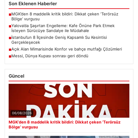
Son Eklenen Haberler
MGK’den 8 maddelik kritik bildiri: Dikkat çeken ‘Terörsüz
■
Bölge’ vurgusu
Yalova’da Şaşırtan Engelleme: Kafe Önüne Park Etmek
■
İsteyen Sürücüye Sandalye ile Müdahale
İstanbul’un 8 İlçesinde Geniş Kapsamlı Su Kesintisi
■
Gerçekleşecek
Açık Alan Mimarisinde Konfor ve bahçe mutfağı Çözümleri
■
Messi, Dünya Kupası sonrası geri döndü
■
Güncel
06/08/2026
MGK’den 8 maddelik kritik bildiri: Dikkat çeken ‘Terörsüz
Bölge’ vurgusu