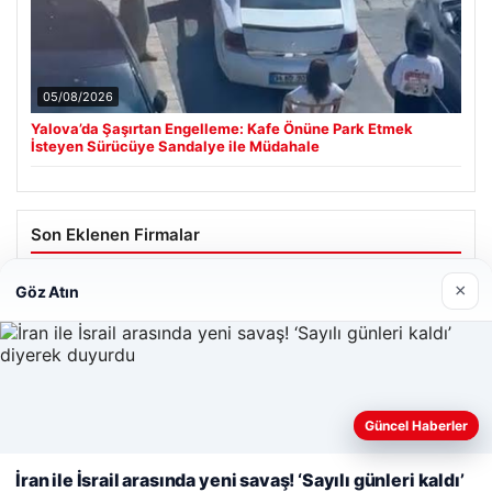
05/08/2026
Yalova’da Şaşırtan Engelleme: Kafe Önüne Park Etmek
İsteyen Sürücüye Sandalye ile Müdahale
Son Eklenen Firmalar
Cengiz Sigorta
×
Göz Atın
23/06/2026
Web sitemizi nasıl kullandığınızı daha iyi anlayabilmek,
Güncel Haberler
deneyiminizi kişiselleştirmek ve geliştirmek amacıyla çerezler
kullanıyoruz.
Çerez Politikamız
İran ile İsrail arasında yeni savaş! ‘Sayılı günleri kaldı’
© 2026 Analiz Gazete – Güncel Haberler