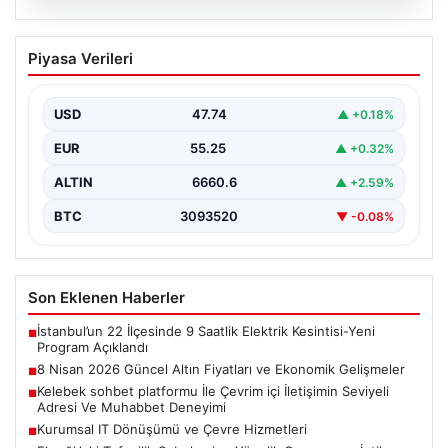
08.08.2026
8 Nisan 2026 Güncel Altın Fiyatları ve
Piyasa Verileri
Ekonomik Gelişmeler
Altın piyasasında yaşanan son gelişmeler, uluslararası
jeopolitik gelişmelerle birlikte ekonomik verilerin de
USD
47.74
▲ +0.18%
etkisiyle hareketlilik…
EUR
55.25
▲ +0.32%
ALTIN
6660.6
▲ +2.59%
BTC
3093520
▼ -0.08%
Son Eklenen Haberler
İstanbul’un 22 İlçesinde 9 Saatlik Elektrik Kesintisi-Yeni
■
Program Açıklandı
8 Nisan 2026 Güncel Altın Fiyatları ve Ekonomik Gelişmeler
■
Kelebek sohbet platformu İle Çevrim içi İletişimin Seviyeli
■
Adresi Ve Muhabbet Deneyimi
Kurumsal IT Dönüşümü ve Çevre Hizmetleri
■