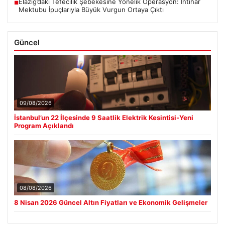
Elazığ’daki Tefecilik Şebekesine Yönelik Operasyon: İntihar
■
Mektubu İpuçlarıyla Büyük Vurgun Ortaya Çıktı
Güncel
09/08/2026
İstanbul’un 22 İlçesinde 9 Saatlik Elektrik Kesintisi-Yeni
Program Açıklandı
08/08/2026
8 Nisan 2026 Güncel Altın Fiyatları ve Ekonomik Gelişmeler