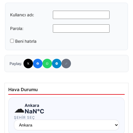
Kullanıcı adı:
Parola:
Beni hatırla
Paylaş:
Hava Durumu
☁
Ankara
NaN°C
ŞEHIR SEÇ