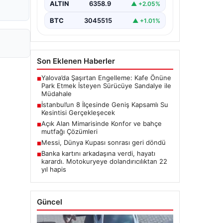
ALTIN
6358.9
▲ +2.05%
BTC
3045515
▲ +1.01%
Son Eklenen Haberler
Yalova’da Şaşırtan Engelleme: Kafe Önüne
■
Park Etmek İsteyen Sürücüye Sandalye ile
Müdahale
İstanbul’un 8 İlçesinde Geniş Kapsamlı Su
■
Kesintisi Gerçekleşecek
Açık Alan Mimarisinde Konfor ve bahçe
■
mutfağı Çözümleri
Messi, Dünya Kupası sonrası geri döndü
■
Banka kartını arkadaşına verdi, hayatı
■
karardı. Motokuryeye dolandırıcılıktan 22
yıl hapis
Güncel