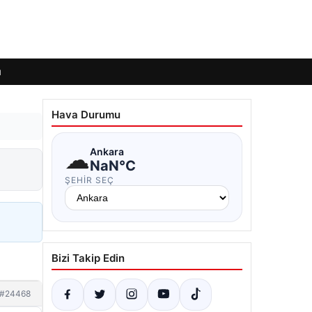
ı
Hava Durumu
☁
Ankara
NaN°C
ŞEHIR SEÇ
Bizi Takip Edin
#24468