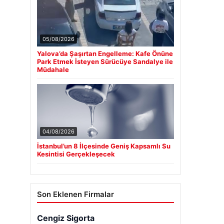
05/08/2026
Yalova’da Şaşırtan Engelleme: Kafe Önüne
Park Etmek İsteyen Sürücüye Sandalye ile
Müdahale
04/08/2026
İstanbul’un 8 İlçesinde Geniş Kapsamlı Su
Kesintisi Gerçekleşecek
Son Eklenen Firmalar
Cengiz Sigorta